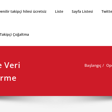
enilir takipçi hilesi ücretsiz
Liste
Sayfa Listesi
Twitte
 Takipçi Çoğaltma
 Veri
Başlangıç
Ope
erme