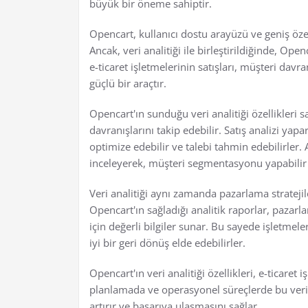
büyük bir öneme sahiptir.
Opencart, kullanıcı dostu arayüzü ve geniş özelli
Ancak, veri analitiği ile birleştirildiğinde, Open
e-ticaret işletmelerinin satışları, müşteri davr
güçlü bir araçtır.
Opencart'ın sunduğu veri analitiği özellikleri s
davranışlarını takip edebilir. Satış analizi yapa
optimize edebilir ve talebi tahmin edebilirler. 
inceleyerek, müşteri segmentasyonu yapabilir ve 
Veri analitiği aynı zamanda pazarlama stratejile
Opencart'ın sağladığı analitik raporlar, pazar
için değerli bilgiler sunar. Bu sayede işletme
iyi bir geri dönüş elde edebilirler.
Opencart'ın veri analitiği özellikleri, e-ticaret 
planlamada ve operasyonel süreçlerde bu veril
artırır ve başarıya ulaşmasını sağlar.