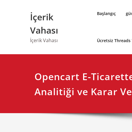
Skip
to
Başlangıç
güv
İçerik
content
Vahası
İçerik Vahası
Ücretsiz Threads
Opencart E-Ticarette
Analitiği ve Karar V