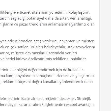
kleriyle e-ticaret sitelerinin yönetimini kolaylaştırır.
cart'ın sağladığı potansiyel daha da artar. Veri analitiği,
anışlarını ve pazar trendlerini anlamalarına yardımcı olan
ayesinde işletmeler, satış verilerini, envanteri ve müşteri
rak en çok satılan ürünleri belirleyebilir, stok seviyelerini
Ayrıca, müşteri davranışları üzerindeki verileri
hedef kitleye özelleştirilmiş teklifler sunabilirler.
rinin etkinliğini değerlendirmek için de kullanılır.
lama kampanyalarının sonuçlarını izlemek ve iyileştirmek
ler, reklam bütçesini doğru kanallara yönlendirerek daha
işletmelerinin karar alma süreçlerini destekler. Stratejik
ere dayalı kararlar almak, işletmenin rekabet avantajını