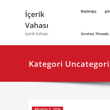
Skip
to
Başlangıç
güv
İçerik
content
Vahası
İçerik Vahası
Ücretsiz Threads
Kategori Uncategor
Ağustos 5, 2026