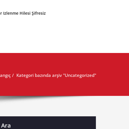
r Izlenme Hilesi Şifresiz
angıç
Kategori bazında arşiv "Uncategorized"
Ara