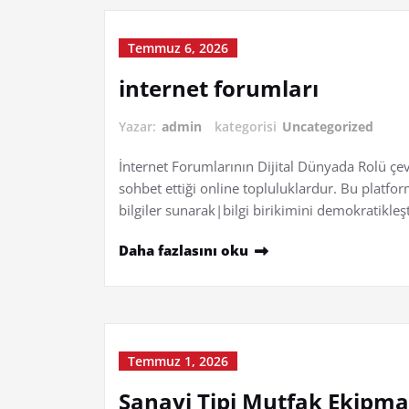
Temmuz 6, 2026
internet forumları
Yazar:
admin
kategorisi
Uncategorized
İnternet Forumlarının Dijital Dünyada Rolü çev
sohbet ettiği online topluluklardur. Bu platform
bilgiler sunarak|bilgi birikimini demokratikle
Daha fazlasını oku
Temmuz 1, 2026
Sanayi Tipi Mutfak Ekipma