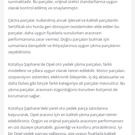
sunmaktadır. Bu parçalar, orijinal üretici standartlarına uygun
olarak kontrol edilmiş ve onaylanmıştır.
Çıkma parçalar, kullanılmış ancak işlevsel ve kaliteli parçalardır.
Sertifikalı oto hurda geri dönüşüm tesislerinden elde edilen bu
parçalar, daha uygun fiyatlarla sunulurken aracınızın
performansına zarar vermez. Doğru parçaları bulmak için
uzmanlara danışabilir ve ihtiyaçlarınıza uygun çıkma parçalarını
seçebilirsiniz.
Kütahya Şaphane'de Opel oto yedek çıkma parçaları, farklı
modellere ve yıllara uygun olarak temin edilebilir. Motor parçaları,
süspansiyon sistemleri, elektronik bileşenler, iç-dış aksesuarlar ve
daha fazlası gibi birçok farklı kategoriye ait parçalar mevcuttur. Bu
çıkma parçalar, aracınızın özgünlüğünü korurken bütçenizi de
korumanızı sağlar.
Kütahya Şaphane'deki yerel oto yedek parça satıcılarına
başvurarak, Opel aracınız için en kaliteli çıkma parçaları temin
edebilirsiniz. Özgün ve orijinal parçalarla aracınızın performansını
en üst düzeye çıkartabilir, güvenliği ve konforu artırabilirsiniz. İyi
bir Opel yedek parçası sağlayıcısı, size uygun fiyatlarla kaliteli