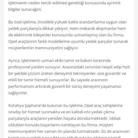
işletmenin neden tercih edilmesi gerektiği konusunda ayrıntılı
bilgiler sunacağım.
Bu özel işletme, öncelikle yüksek kalite standartlarına uygun olan
yedek parçalarıyla dikkat çekiyor. Hem mekanik ekipmanlar hem
de elektronik bileşenler konusunda uzmanlaşmış olan bu firma,
Opel araçlarının farklı modellerine uyumlu yedek parçalar sunarak
müşterilerinin memnuniyetini sağlıyor.
Ayrıca, işletmenin uzman ekibi tamir ve bakım sürecinde
profesyonel yardım sunuyor. Aracınızdaki sorunları tespit edip hızlı
bir şekilde çözüm üreten deneyimli teknisyenler, size güvenilir ve
etkili bir tamir hizmeti sunuyorlar. Bu sayede aracınızın
performansını artırarak güvenli bir sürüş deneyimi yaşamanızı
sağlıyorlar.
Kütahya Şaphane'de bulunan bu işletme, Opel araç sahiplerine
sıradışı bir hizmet sunmakta ve en kaliteli oto yedek çıkma
parçalarıyla araçlarını yeniden hayata döndürmektedir. İddialı
oldukları konuda başarılarını kanıtlayan bu firma, müşteri
memnuniyetini her zaman ön planda tutmaktadır. Siz de aracınızın
tamiri veya yedek parça ihtiyacı olduğunda bu işletmeyi tercih