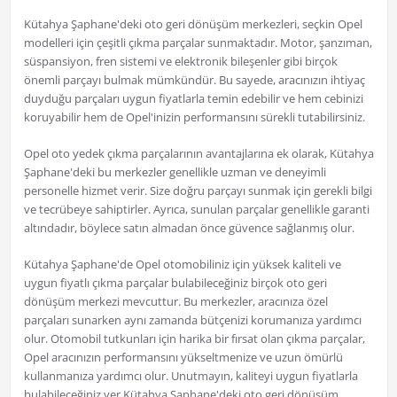
Kütahya Şaphane'deki oto geri dönüşüm merkezleri, seçkin Opel
modelleri için çeşitli çıkma parçalar sunmaktadır. Motor, şanzıman,
süspansiyon, fren sistemi ve elektronik bileşenler gibi birçok
önemli parçayı bulmak mümkündür. Bu sayede, aracınızın ihtiyaç
duyduğu parçaları uygun fiyatlarla temin edebilir ve hem cebinizi
koruyabilir hem de Opel'inizin performansını sürekli tutabilirsiniz.
Opel oto yedek çıkma parçalarının avantajlarına ek olarak, Kütahya
Şaphane'deki bu merkezler genellikle uzman ve deneyimli
personelle hizmet verir. Size doğru parçayı sunmak için gerekli bilgi
ve tecrübeye sahiptirler. Ayrıca, sunulan parçalar genellikle garanti
altındadır, böylece satın almadan önce güvence sağlanmış olur.
Kütahya Şaphane'de Opel otomobiliniz için yüksek kaliteli ve
uygun fiyatlı çıkma parçalar bulabileceğiniz birçok oto geri
dönüşüm merkezi mevcuttur. Bu merkezler, aracınıza özel
parçaları sunarken aynı zamanda bütçenizi korumanıza yardımcı
olur. Otomobil tutkunları için harika bir fırsat olan çıkma parçalar,
Opel aracınızın performansını yükseltmenize ve uzun ömürlü
kullanmanıza yardımcı olur. Unutmayın, kaliteyi uygun fiyatlarla
bulabileceğiniz yer Kütahya Şaphane'deki oto geri dönüşüm