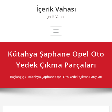
Skip
İçerik Vahası
to
content
İçerik Vahası
Kütahya Şaphane Opel Oto
Yedek Çıkma Parçaları
Başlangıç
Kütahya Şaphane Opel Oto Yedek Çıkma Parçaları