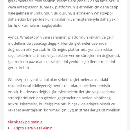
gerekmektedir. Yeni sahibin, işletmelere yönelik daha fazla özellik
veya entegrasyon sunarak, platformun işletmeler için daha cazip
hale gelmesi mümkündür. Bu durum, işletmelerin WhatsApp’ı
daha etkin bir şekilde kullanmalarını ve müşterileriyle daha yakın
bir ilişki kurmalarını sağlayabilir.
Ayrıca, WhatsApp’ın yeni sahibinin, platformun reklam ve gelir
modellerinde yapacağı değişiklikler de işletmeler üzerinde
doğrudan etki yaratabilir. Örneğin, platformda yer alan reklam
seçeneklerinin artması veya reklam verme süreçlerinin değişmesi,
işletmelerin pazarlama stratejilerini yeniden şekillendirmelerini
gerektirebilir.
WhatsApp’ın yeni sahibi olan şirketin, işletmeler arasındaki
rekabeti nasıl etkileyeceği henüz net olarak belirlenmemiştir.
Ancak, bu devasa değişikliğin işletmelerin iletişim ve pazarlama
stratejilerini yeniden gözden geçirmelerine neden olabileceği
açıktır. İşletmeler, bu değişime hızlı bir şekilde adapte olmalı ve
rekabet avantajlarını korumak için uygun stratejiler geliştirmelidir.
tiktok takipci satin al
Kripto Para Nasıl Alınır