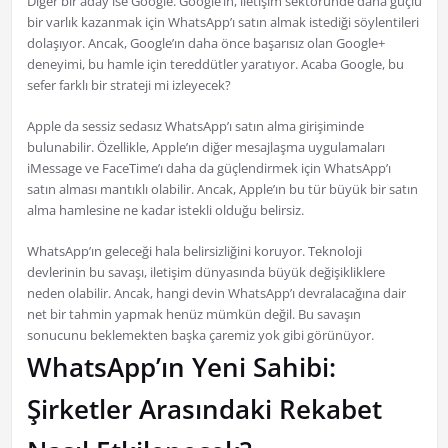
Diğer bir aday ise Google. Google’ın, iletişim sektöründe daha güçlü
bir varlık kazanmak için WhatsApp’ı satın almak istediği söylentileri
dolaşıyor. Ancak, Google’ın daha önce başarısız olan Google+
deneyimi, bu hamle için tereddütler yaratıyor. Acaba Google, bu
sefer farklı bir strateji mi izleyecek?
Apple da sessiz sedasız WhatsApp’ı satın alma girişiminde
bulunabilir. Özellikle, Apple’ın diğer mesajlaşma uygulamaları
iMessage ve FaceTime’ı daha da güçlendirmek için WhatsApp’ı
satın alması mantıklı olabilir. Ancak, Apple’ın bu tür büyük bir satın
alma hamlesine ne kadar istekli olduğu belirsiz.
WhatsApp’ın geleceği hala belirsizliğini koruyor. Teknoloji
devlerinin bu savaşı, iletişim dünyasında büyük değişikliklere
neden olabilir. Ancak, hangi devin WhatsApp’ı devralacağına dair
net bir tahmin yapmak henüz mümkün değil. Bu savaşın
sonucunu beklemekten başka çaremiz yok gibi görünüyor.
WhatsApp’ın Yeni Sahibi:
Şirketler Arasındaki Rekabet