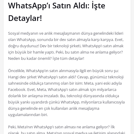
WhatsApp’ı Satın Aldı: İşte
Detaylar!
Sosyal medyanın ve anlık mesajlaşmanın dünya genelindeki lideri
olan WhatsApp, sonunda bir dev satın almayla karşı karşıya. Evet,
doğru duydunuz! Dev bir teknoloji şirketi, WhatsApp’ı satın almak
için büyük bir hamle yaptı. Peki, bu satın alma ne anlama geliyor?
Neden bu kadar önemli? İşte tüm detaylar!
Öncelikle, WhatsApp’ın satın alınmasıyla ilgili en büyük soru şu:
Hangi dev şirket WhatsApp’ı satın aldı? Cevap, günümüz teknoloji
sahnesinde oldukça tanınmış olan bir isim: Meta, yani eski adıyla
Facebook. Evet, Meta, WhatsApp’ı satın almak için milyarlarca
dolarlık bir anlaşma imzaladı. Bu, teknoloji dünyasında oldukça
büyük yankı uyandırdı çünkü WhatsApp, milyonlarca kullanıcısıyla
dünya genelinde en çok kullanılan anlık mesajlaşma
uygulamalarından biri.
Peki, Meta’nın WhatsApp’ı satın alması ne anlama geliyor? İlk
olarak, bu satın alma, Meta’nın sosyal medya ve iletişim alanındaki