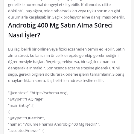
genellikle hormonal dengeyi etkileyebilir. Kullanıcılar, ciltte
döküntü, baş ağrısı, mide rahatsızlıkları veya uyku sorunları gibi
durumlarla karşılaşabilir. Sağlık profesyoneline danışılması önerilir.
Androbig 400 Mg Satın Alma Süreci
Nasıl İşler?
Bu ilaç, belirli bir online veya fiziki eczaneden temin edilebilir. Satın
alma süreci, kullanıcının öncelikle reçete gerekip gerekmediğini
öğrenmesiyle başlar. Reçete gerekiyorsa, bir sağlık uzmanına
danışarak alınmalıdır. Sonrasında eczane sitesine giderek ürünü
seçip, gerekli bilgileri doldurarak ödeme işlemi tamamlanır. Sipariş
onaylandıktan sonra, ilaç belirtilen adrese teslim edilir.
“@context”: “https://schema.org”,
“@type”: “FAQPage”,
“mainEntity”: [
{
“@type”: “Question”,
“name”: “Volume Pharma Androbig 400 Mg Nedir? “,
“acceptedAnswer”: {