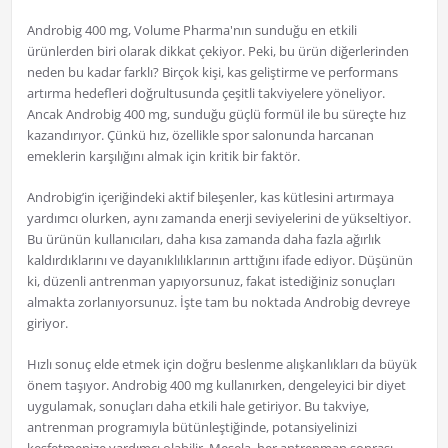
Androbig 400 mg, Volume Pharma'nın sunduğu en etkili
ürünlerden biri olarak dikkat çekiyor. Peki, bu ürün diğerlerinden
neden bu kadar farklı? Birçok kişi, kas geliştirme ve performans
artırma hedefleri doğrultusunda çeşitli takviyelere yöneliyor.
Ancak Androbig 400 mg, sunduğu güçlü formül ile bu süreçte hız
kazandırıyor. Çünkü hız, özellikle spor salonunda harcanan
emeklerin karşılığını almak için kritik bir faktör.
Androbig’in içeriğindeki aktif bileşenler, kas kütlesini artırmaya
yardımcı olurken, aynı zamanda enerji seviyelerini de yükseltiyor.
Bu ürünün kullanıcıları, daha kısa zamanda daha fazla ağırlık
kaldırdıklarını ve dayanıklılıklarının arttığını ifade ediyor. Düşünün
ki, düzenli antrenman yapıyorsunuz, fakat istediğiniz sonuçları
almakta zorlanıyorsunuz. İşte tam bu noktada Androbig devreye
giriyor.
Hızlı sonuç elde etmek için doğru beslenme alışkanlıkları da büyük
önem taşıyor. Androbig 400 mg kullanırken, dengeleyici bir diyet
uygulamak, sonuçları daha etkili hale getiriyor. Bu takviye,
antrenman programıyla bütünleştiğinde, potansiyelinizi