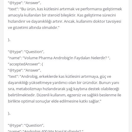
“@type”: “Answer”,
“text”: “Bu ürün, kas kütlesini artırmak ve performansı geliştirmek
amacıyla kullanılan bir steroid bileşiktir. Kas geliştirme sürecini
hızlandırır ve dayanıklılığı artırır. Ancak, kullanımı doktor tavsiyesi
ve gözetimi altında olmalıdır.”
},
“@type”: “Question”,
“name”: “Volume Pharma Androbig’in Faydaları Nelerdir? “,
“acceptedAnswer”: {
“@type”: “Answer”,
“text”: “Androbig, erkeklerde kas kütlesini artırmaya, güç ve
dayanıklılığı yükseltmeye yardımcı olan bir üründür. Bunun yanı
sıra, metabolizmayı hızlandırarak yağ kaybına destek olabileceği
belirtilmektedir. Düzenli kullanım, egzersiz ve sağlıklı beslenme ile
birlikte optimal sonuçlar elde edilmesine katkı sağlar.”
},
“@type”: “Question”,
“name”: “Androbig 400 Mg Nasıl Kullanılır? “,