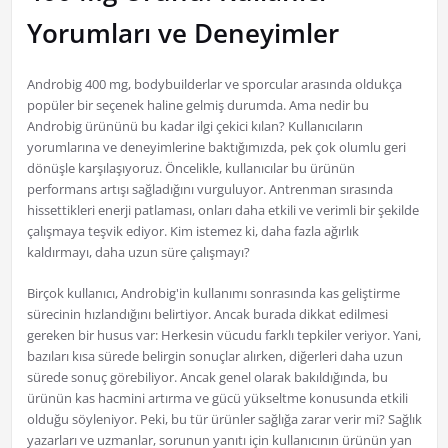
Yorumları ve Deneyimler
Androbig 400 mg, bodybuilderlar ve sporcular arasında oldukça
popüler bir seçenek haline gelmiş durumda. Ama nedir bu
Androbig ürününü bu kadar ilgi çekici kılan? Kullanıcıların
yorumlarına ve deneyimlerine baktığımızda, pek çok olumlu geri
dönüşle karşılaşıyoruz. Öncelikle, kullanıcılar bu ürünün
performans artışı sağladığını vurguluyor. Antrenman sırasında
hissettikleri enerji patlaması, onları daha etkili ve verimli bir şekilde
çalışmaya teşvik ediyor. Kim istemez ki, daha fazla ağırlık
kaldırmayı, daha uzun süre çalışmayı?
Birçok kullanıcı, Androbig'in kullanımı sonrasında kas geliştirme
sürecinin hızlandığını belirtiyor. Ancak burada dikkat edilmesi
gereken bir husus var: Herkesin vücudu farklı tepkiler veriyor. Yani,
bazıları kısa sürede belirgin sonuçlar alırken, diğerleri daha uzun
sürede sonuç görebiliyor. Ancak genel olarak bakıldığında, bu
ürünün kas hacmini artırma ve gücü yükseltme konusunda etkili
olduğu söyleniyor. Peki, bu tür ürünler sağlığa zarar verir mi? Sağlık
yazarları ve uzmanlar, sorunun yanıtı için kullanıcının ürünün yan