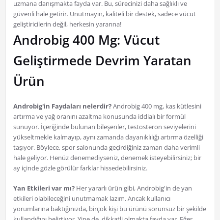
uzmana danışmakta fayda var. Bu, sürecinizi daha sağlıklı ve
güvenli hale getirir. Unutmayın, kaliteli bir destek, sadece vücut
geliştiricilerin değil, herkesin yararına!
Androbig 400 Mg: Vücut
Geliştirmede Devrim Yaratan
Ürün
Androbig'in Faydaları nelerdir?
Androbig 400 mg, kas kütlesini
artırma ve yağ oranını azaltma konusunda iddialı bir formül
sunuyor. İçeriğinde bulunan bileşenler, testosteron seviyelerini
yükseltmekle kalmayıp, aynı zamanda dayanıklılığı artırma özelliği
taşıyor. Böylece, spor salonunda geçirdiğiniz zaman daha verimli
hale geliyor. Henüz denemediyseniz, denemek isteyebilirsiniz; bir
ay içinde gözle görülür farklar hissedebilirsiniz.
Yan Etkileri var mı?
Her yararlı ürün gibi, Androbig'in de yan
etkileri olabileceğini unutmamak lazım. Ancak kullanıcı
yorumlarına baktığınızda, birçok kişi bu ürünü sorunsuz bir şekilde
kullandığını belirtiyor. Yine de, dikkatli olmakta fayda var. Eğer