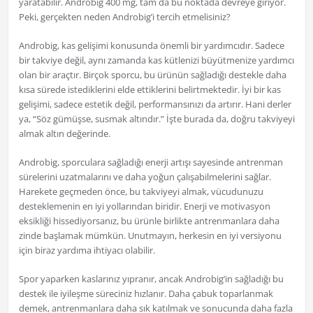
yaratabilir. Androbig 400 mg, tam da bu noktada devreye giriyor.
Peki, gerçekten neden Androbig’i tercih etmelisiniz?
Androbig, kas gelişimi konusunda önemli bir yardımcıdır. Sadece
bir takviye değil, aynı zamanda kas kütlenizi büyütmenize yardımcı
olan bir araçtır. Birçok sporcu, bu ürünün sağladığı destekle daha
kısa sürede istediklerini elde ettiklerini belirtmektedir. İyi bir kas
gelişimi, sadece estetik değil, performansınızı da artırır. Hani derler
ya, “Söz gümüşse, susmak altındır.” İşte burada da, doğru takviyeyi
almak altın değerinde.
Androbig, sporculara sağladığı enerji artışı sayesinde antrenman
sürelerini uzatmalarını ve daha yoğun çalışabilmelerini sağlar.
Harekete geçmeden önce, bu takviyeyi almak, vücudunuzu
desteklemenin en iyi yollarından biridir. Enerji ve motivasyon
eksikliği hissediyorsanız, bu ürünle birlikte antrenmanlara daha
zinde başlamak mümkün. Unutmayın, herkesin en iyi versiyonu
için biraz yardıma ihtiyacı olabilir.
Spor yaparken kaslarınız yıpranır, ancak Androbig’in sağladığı bu
destek ile iyileşme süreciniz hızlanır. Daha çabuk toparlanmak
demek, antrenmanlara daha sık katılmak ve sonucunda daha fazla