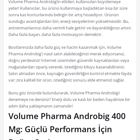
Volume Pharma Androbig’in etkileri, kullanıcıları büyülemeye
yeter! Kullanıcılar, bu ürünü kullanmaya başladıktan kısa bir süre
sonra kas konturlarında belirgin bir artış hissediyor. Ürünün
sunduğu avantajlardan biri, enerji seviyelerinin yükselmesidir. Bu,
antrenmanlarınızı daha verimli hale getirir ve dayanıklılığınızı artırır.
Daha fazla başarı, daha fazla motivasyon demektir.
Bootlarınızda daha fazla güç ve hacim kazanmak için, Volume
Pharma Androbig'i nasıl satın alabileceğinizi merak ediyorsanız,
doğru yerdesiniz! İnternet üzerinden güvenilir kaynaklardan veya
mağazalardan sipariş vererek, istediğiniz kiloyu kazanabilirsiniz.
Satın almadan önce, kaynağın güvenilirliğini kontrol etmekte fayda
var; zira kaliteli bir ürün, istediğiniz sonucu elde etmenizi sağlar.
Bunu göz önünde bulundurarak, Volume Pharma Androbig’i
denemeye ne dersiniz? Enerji dolu ve kaslı bir beden hayalinize bir
adım daha yaklaşmanın zamanıdır!
Volume Pharma Androbig 400
Mg: Güçlü Performans İçin