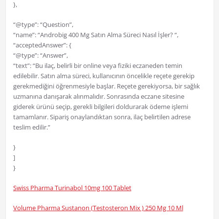
},
“@type”: “Question”,
“name”: “Androbig 400 Mg Satın Alma Süreci Nasıl İşler? “,
“acceptedAnswer”: {
“@type”: “Answer”,
“text”: “Bu ilaç, belirli bir online veya fiziki eczaneden temin
edilebilir. Satın alma süreci, kullanıcının öncelikle reçete gerekip
gerekmediğini öğrenmesiyle başlar. Reçete gerekiyorsa, bir sağlık
uzmanına danışarak alınmalıdır. Sonrasında eczane sitesine
giderek ürünü seçip, gerekli bilgileri doldurarak ödeme işlemi
tamamlanır. Sipariş onaylandıktan sonra, ilaç belirtilen adrese
teslim edilir.”
}
]
}
Swiss Pharma Turinabol 10mg 100 Tablet
Volume Pharma Sustanon (Testosteron Mix ) 250 Mg 10 Ml