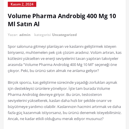
Kasım 2, 2024
Volume Pharma Androbig 400 Mg 10
Ml Satın Al
Yazar:
admin
kategorisi
Uncategorized
Spor salonuna gitmeyi planlayan ve kaslarını geliştirmek isteyen
biriyseniz, muhtemelen pek çok çözüm aradınız. Volüm artıran, kas
kütlesini yükselten ve enerji seviyelerini tavan yaptıran takviyeler
arasında “Volume Pharma Androbig 400 Mg 10 Ml” seçeneği öne
çıkıyor. Peki, bu ürünü satın almak ne anlama geliyor?
Birçok sporcu, kas geliştirme sürecinde yaşadığı zorlukları aşmak
için destekleyici ürünlere yöneliyor. İşte tam burada Volume
Pharma Androbig devreye giriyor. Bu ürün, testosteron
seviyelerini yükselterek, kasları daha hızlı bir şekilde onarır ve
büyütmeye yardımcı olabilir. Kaslarınızın hacmini artırmak ve daha
fazla güç kazanmak istiyorsanız, bu ürünü denemek isteyebilirsiniz.
Ancak, ne kadar etkili olduğunu merak ediyor musunuz?