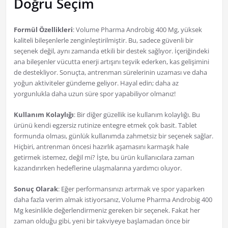
Doğru Seçim
Formül Özellikleri
: Volume Pharma Androbig 400 Mg, yüksek
kaliteli bileşenlerle zenginleştirilmiştir. Bu, sadece güvenli bir
seçenek değil, aynı zamanda etkili bir destek sağlıyor. İçeriğindeki
ana bileşenler vücutta enerji artışını teşvik ederken, kas gelişimini
de destekliyor. Sonuçta, antrenman sürelerinin uzaması ve daha
yoğun aktiviteler gündeme geliyor. Hayal edin; daha az
yorgunlukla daha uzun süre spor yapabiliyor olmanız!
Kullanım Kolaylığı
: Bir diğer güzellik ise kullanım kolaylığı. Bu
ürünü kendi egzersiz rutinize entegre etmek çok basit. Tablet
formunda olması, günlük kullanımda zahmetsiz bir seçenek sağlar.
Hiçbiri, antrenman öncesi hazırlık aşamasını karmaşık hale
getirmek istemez, değil mi? İşte, bu ürün kullanıcılara zaman
kazandırırken hedeflerine ulaşmalarına yardımcı oluyor.
Sonuç Olarak
: Eğer performansınızı artırmak ve spor yaparken
daha fazla verim almak istiyorsanız, Volume Pharma Androbig 400
Mg kesinlikle değerlendirmeniz gereken bir seçenek. Fakat her
zaman olduğu gibi, yeni bir takviyeye başlamadan önce bir