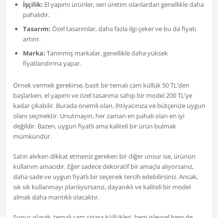
İşçilik:
El yapımı ürünler, seri üretim olanlardan genellikle daha
pahalıdır.
Tasarım:
Özel tasarımlar, daha fazla ilgi çeker ve bu da fiyatı
artırır.
Marka:
Tanınmış markalar, genellikle daha yüksek
fiyatlandırma yapar.
Örnek vermek gerekirse, basit bir temalı cam küllük 50 TL’den
başlarken, el yapımı ve özel tasarıma sahip bir model 200 TL’ye
kadar çıkabilir. Burada önemli olan, ihtiyacınıza ve bütçenize uygun
olanı seçmektir. Unutmayın, her zaman en pahalı olan en iyi
değildir. Bazen, uygun fiyatlı ama kaliteli bir ürün bulmak
mümkündür.
Satın alırken dikkat etmeniz gereken bir diğer unsur ise, ürünün
kullanım amacıdır. Eğer sadece dekoratif bir amaçla alıyorsanız,
daha sade ve uygun fiyatlı bir seçenek tercih edebilirsiniz. Ancak,
sık sık kullanmayı planlıyorsanız, dayanıklı ve kaliteli bir model
almak daha mantıklı olacaktır.
Sonuç olarak, temalı cam sigara küllükleri, hem işlevsel hem de