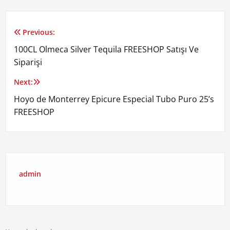
Previous:
Yazı
100CL Olmeca Silver Tequila FREESHOP Satışı Ve
gezinmesi
Siparişi
Next:
Hoyo de Monterrey Epicure Especial Tubo Puro 25’s
FREESHOP
admin