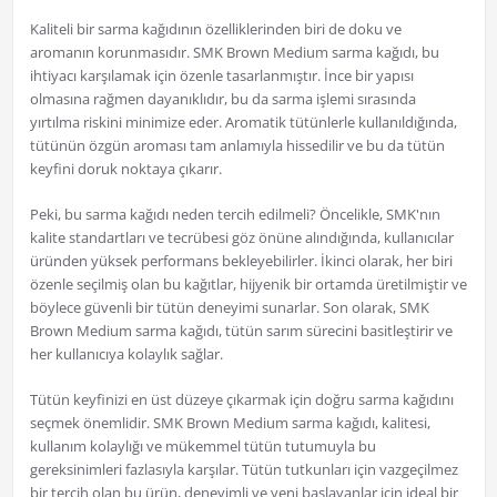
Kaliteli bir sarma kağıdının özelliklerinden biri de doku ve
aromanın korunmasıdır. SMK Brown Medium sarma kağıdı, bu
ihtiyacı karşılamak için özenle tasarlanmıştır. İnce bir yapısı
olmasına rağmen dayanıklıdır, bu da sarma işlemi sırasında
yırtılma riskini minimize eder. Aromatik tütünlerle kullanıldığında,
tütünün özgün aroması tam anlamıyla hissedilir ve bu da tütün
keyfini doruk noktaya çıkarır.
Peki, bu sarma kağıdı neden tercih edilmeli? Öncelikle, SMK'nın
kalite standartları ve tecrübesi göz önüne alındığında, kullanıcılar
üründen yüksek performans bekleyebilirler. İkinci olarak, her biri
özenle seçilmiş olan bu kağıtlar, hijyenik bir ortamda üretilmiştir ve
böylece güvenli bir tütün deneyimi sunarlar. Son olarak, SMK
Brown Medium sarma kağıdı, tütün sarım sürecini basitleştirir ve
her kullanıcıya kolaylık sağlar.
Tütün keyfinizi en üst düzeye çıkarmak için doğru sarma kağıdını
seçmek önemlidir. SMK Brown Medium sarma kağıdı, kalitesi,
kullanım kolaylığı ve mükemmel tütün tutumuyla bu
gereksinimleri fazlasıyla karşılar. Tütün tutkunları için vazgeçilmez
bir tercih olan bu ürün, deneyimli ve yeni başlayanlar için ideal bir