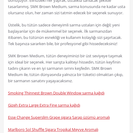
dönüşüyor. Elinizdeki her yaprak, ustalıkla sarılacak şekilde
tasarlanmış. SMK Brown Medium, sarma konusunda ne kadar usta
olursanız olun, her zaman sizi tatmin edecek bir seçenek sunuyor.
Üstelik, bu tütün sadece deneyimli sarma ustaları için değil; yeni
başlayanlar için de mükemmel bir seçenek. İlk sarmanızdan
itibaren, bu tütünün esnekliği ve kullanım kolaylığı sizi şaşırtacak.
Tek başınıza sararken bile, bir profesyonel gibi hissedeceksiniz!
SMK Brown Medium, tütün deneyiminizi bir üst seviyeye taşımak
için ideal bir seçenek. Her sarışta kaliteyi hissedin, tütün keyfinin
tadını çıkarın ve en iyi sarmanın sırrını keşfedin. SMK Brown
Medium ile, tütün dünyasında yalnızca bir tüketici olmaktan çıkıp,
bir sarmanın sanatını yaşayacaksınız.
Smoking Thinnest Brown Double Window sarma kağıdı
Gizeh Extra Large Extra Fine sarma kağıdı
Esse Change Superslim Grape sigara Şarap üzümü aromalı
Marlboro Sol Shuffle Sigara Tropikal Meyve Aromalı