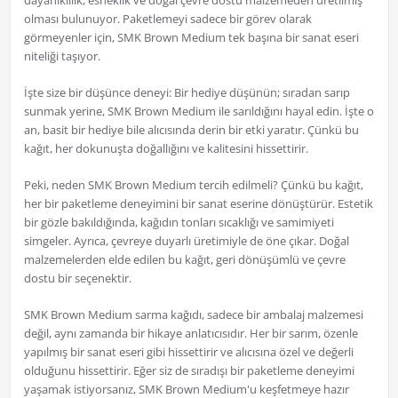
dayanıklılık, esneklik ve doğal çevre dostu malzemeden üretilmiş
olması bulunuyor. Paketlemeyi sadece bir görev olarak
görmeyenler için, SMK Brown Medium tek başına bir sanat eseri
niteliği taşıyor.
İşte size bir düşünce deneyi: Bir hediye düşünün; sıradan sarıp
sunmak yerine, SMK Brown Medium ile sarıldığını hayal edin. İşte o
an, basit bir hediye bile alıcısında derin bir etki yaratır. Çünkü bu
kağıt, her dokunuşta doğallığını ve kalitesini hissettirir.
Peki, neden SMK Brown Medium tercih edilmeli? Çünkü bu kağıt,
her bir paketleme deneyimini bir sanat eserine dönüştürür. Estetik
bir gözle bakıldığında, kağıdın tonları sıcaklığı ve samimiyeti
simgeler. Ayrıca, çevreye duyarlı üretimiyle de öne çıkar. Doğal
malzemelerden elde edilen bu kağıt, geri dönüşümlü ve çevre
dostu bir seçenektir.
SMK Brown Medium sarma kağıdı, sadece bir ambalaj malzemesi
değil, aynı zamanda bir hikaye anlatıcısıdır. Her bir sarım, özenle
yapılmış bir sanat eseri gibi hissettirir ve alıcısına özel ve değerli
olduğunu hissettirir. Eğer siz de sıradışı bir paketleme deneyimi
yaşamak istiyorsanız, SMK Brown Medium'u keşfetmeye hazır