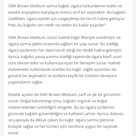
SMK Brown Medium sarma kağıdı, sigara tutkunlarının kalite ve
estetik arayışlarını karşılayan birinci sınıf bir seçenektir. Bu kağıdın
özellikleri, sigara içenler için vazgeçilmez bir tercih haline getiriyor.
Peki, bu kağıdın sırrı nedir ve neden bu kadar popüler?
SMK Brown Medium, üstün kaliteli kâğıt lifleriyle üretilmiştir ve
sigara sarma işlemi sırasında sağlam bir yapı sunar. Bu özelliği,
sigara içicilerinin her daim tercih ettiği bir nitelik haline gelmiştir.
Ayrıca, kağıdın yavaş yanma özelliği sayesinde sigara keyfi uzun
süre devam eder ve kullanıcıya eşsiz bir deneyim sunar. Kaliteli
malzemeler kullanılarak üretilen bu kağıt, sağlık açısından da
güvenli bir seçenektir ve içicilerin keyifli bir tüketim deneyimi
yaşamalarını sağlar.
Estetik açıdan da SMK Brown Medium, zarif ve şık bir görünüm
sunar. Doğal kahverengi tonu, kağıdın organik ve doğal
malzemelerden üretildiğini simgeler. Bu da sigara içicilerinin
gözünde kağıdın güvenilirliğini ve kalitesini artırır. Ayrıca, dokusu
ve yapısıyla da dikkat çeken bu kağıt, sigara sarma işlemine
kolaylık sağlar ve her türden içim tercihine uygun bir seçenek
sunar.