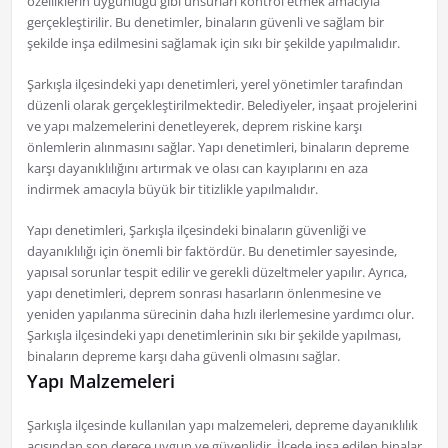
özelliklerin uygunluğu gibi unsurları kontrol etmek amacıyla
gerçekleştirilir. Bu denetimler, binaların güvenli ve sağlam bir
şekilde inşa edilmesini sağlamak için sıkı bir şekilde yapılmalıdır.
Şarkışla ilçesindeki yapı denetimleri, yerel yönetimler tarafından
düzenli olarak gerçekleştirilmektedir. Belediyeler, inşaat projelerini
ve yapı malzemelerini denetleyerek, deprem riskine karşı
önlemlerin alınmasını sağlar. Yapı denetimleri, binaların depreme
karşı dayanıklılığını artırmak ve olası can kayıplarını en aza
indirmek amacıyla büyük bir titizlikle yapılmalıdır.
Yapı denetimleri, Şarkışla ilçesindeki binaların güvenliği ve
dayanıklılığı için önemli bir faktördür. Bu denetimler sayesinde,
yapısal sorunlar tespit edilir ve gerekli düzeltmeler yapılır. Ayrıca,
yapı denetimleri, deprem sonrası hasarların önlenmesine ve
yeniden yapılanma sürecinin daha hızlı ilerlemesine yardımcı olur.
Şarkışla ilçesindeki yapı denetimlerinin sıkı bir şekilde yapılması,
binaların depreme karşı daha güvenli olmasını sağlar.
Yapı Malzemeleri
Şarkışla ilçesinde kullanılan yapı malzemeleri, depreme dayanıklılık
açısından son derece uygun ve güvenlidir. İlçede inşa edilen binalar