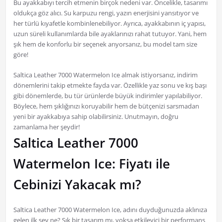
Bu ayakkabıyı tercih etmenin birçok nedeni var. Öncelikle, tasarımı
oldukça göz alıcı. Su karpuzu rengi, yazın enerjisini yansıtıyor ve
her türlü kıyafetle kombinlenebiliyor. Ayrıca, ayakkabının iç yapısı,
uzun süreli kullanımlarda bile ayaklarınızı rahat tutuyor. Yani, hem
şık hem de konforlu bir seçenek arıyorsanız, bu model tam size
göre!
Saltica Leather 7000 Watermelon Ice almak istiyorsanız, indirim
dönemlerini takip etmekte fayda var. Özellikle yaz sonu ve kış başı
gibi dönemlerde, bu tür ürünlerde büyük indirimler yapılabiliyor.
Böylece, hem şıklığınızı koruyabilir hem de bütçenizi sarsmadan
yeni bir ayakkabıya sahip olabilirsiniz. Unutmayın, doğru
zamanlama her şeydir!
Saltica Leather 7000
Watermelon Ice: Fiyatı ile
Cebinizi Yakacak mı?
Saltica Leather 7000 Watermelon Ice, adını duyduğunuzda aklınıza
gelen ilk şey ne? Şık bir tasarım mı, yoksa etkileyici bir performans