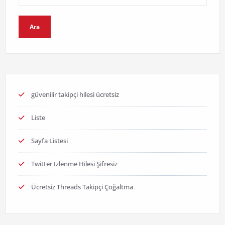
Ara
güvenilir takipçi hilesi ücretsiz
Liste
Sayfa Listesi
Twitter Izlenme Hilesi Şifresiz
Ücretsiz Threads Takipçi Çoğaltma