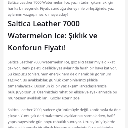
Saltica Leather 7000 Watermelon Ice, yazın tadını çıkarmak için
harika bir seçenek. Fiyatı, sunduğu deneyimle birleştiğinde, yaz
aylarının vazgeçilmezi olmaya aday!
Saltica Leather 7000
Watermelon Ice: Şıklık ve
Konforun Fiyatı!
Saltica Leather 7000 Watermelon Ice, göz alıcı tasarımıyla dikkat
çekiyor. Renk paleti, özellikle yaz aylarında ferah bir hava katıyor.
Su karpuzu tonları, hem enerjik hem de dinamik bir görünüm
sağlıyor. Bu ayakkabılar, günlük kombinlerinizi şıklıkla
tamamlayacak. Düşünün ki, bir yaz akşamı arkadaşlarınızla
buluşuyorsunuz. Üzerinizdeki rahat bir elbise ve ayaklarınızda bu
muhteşem ayakkabılar… Gözler üzerinizde!
Saltica Leather 7000, sadece görünümüyle değil, konforuyla da öne
çıkıyor. Yumuşak deri malzemesi, ayaklarınızı sarmalarken, hafif
yapısı sayesinde gün boyu rahatlık sunuyor. Uzun yürüyüşlerde
bile ayaklarınızda bir ağırlık hissetmeyeceksiniz. Bu ayakkabılar,