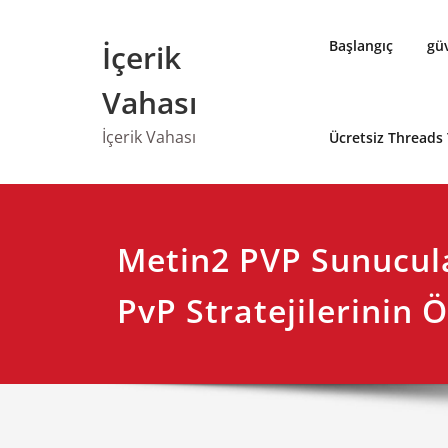
Skip
to
Başlangıç
güv
İçerik
content
Vahası
İçerik Vahası
Ücretsiz Threads
Metin2 PVP Sunucula
PvP Stratejilerinin Ö