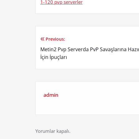
1-120 pvp serverler
Previous:
Yazı
Metin2 Pvp Serverda PvP Savaşlarına Hazır
gezinmesi
İçin İpuçları
admin
Yorumlar kapalı.