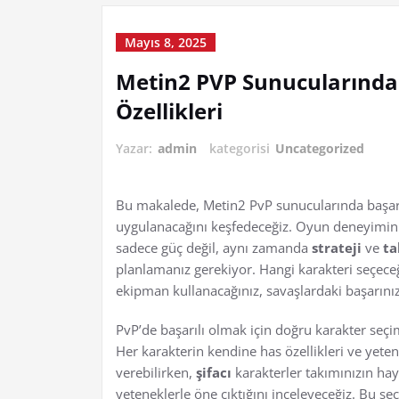
Mayıs 8, 2025
Metin2 PVP Sunucularında E
Özellikleri
Yazar:
admin
kategorisi
Uncategorized
Bu makalede, Metin2 PvP sunucularında başarılı 
uygulanacağını keşfedeceğiz. Oyun deneyiminizi
sadece güç değil, aynı zamanda
strateji
ve
ta
planlamanız gerekiyor. Hangi karakteri seçeceği
ekipman kullanacağınız, savaşlardaki başarınız
PvP’de başarılı olmak için doğru karakter seçim
Her karakterin kendine has özellikleri ve yeten
verebilirken,
şifacı
karakterler takımınızın hay
yeteneklerle öne çıktığını inceleyeceğiz. Bu se