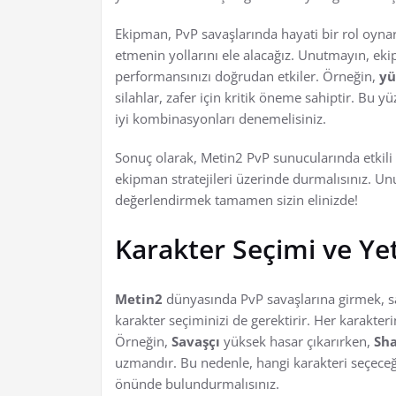
Ekipman, PvP savaşlarında hayati bir rol oynar
etmenin yollarını ele alacağız. Unutmayın, eki
performansınızı doğrudan etkiler. Örneğin,
yü
silahlar, zafer için kritik öneme sahiptir. Bu 
iyi kombinasyonları denemelisiniz.
Sonuç olarak, Metin2 PvP sunucularında etkili 
ekipman stratejileri üzerinde durmalısınız. Unut
değerlendirmek tamamen sizin elinizde!
Karakter Seçimi ve Ye
Metin2
dünyasında PvP savaşlarına girmek, sa
karakter seçiminizi de gerektirir. Her karakte
Örneğin,
Savaşçı
yüksek hasar çıkarırken,
Sh
uzmandır. Bu nedenle, hangi karakteri seçeceğin
önünde bulundurmalısınız.