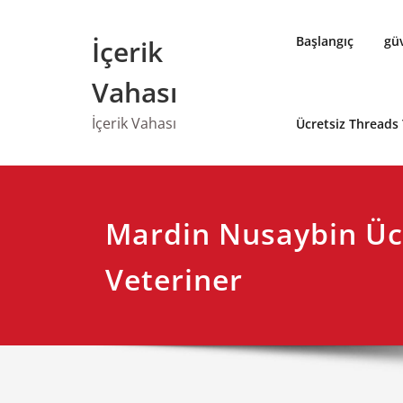
Skip
to
Başlangıç
güv
İçerik
content
Vahası
İçerik Vahası
Ücretsiz Threads
Mardin Nusaybin Üc
Veteriner