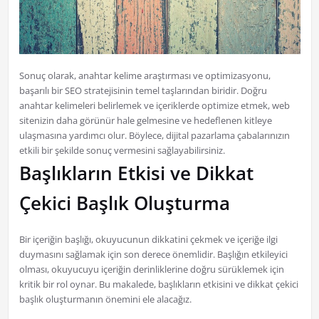
Sonuç olarak, anahtar kelime araştırması ve optimizasyonu,
başarılı bir SEO stratejisinin temel taşlarından biridir. Doğru
anahtar kelimeleri belirlemek ve içeriklerde optimize etmek, web
sitenizin daha görünür hale gelmesine ve hedeflenen kitleye
ulaşmasına yardımcı olur. Böylece, dijital pazarlama çabalarınızın
etkili bir şekilde sonuç vermesini sağlayabilirsiniz.
Başlıkların Etkisi ve Dikkat
Çekici Başlık Oluşturma
Bir içeriğin başlığı, okuyucunun dikkatini çekmek ve içeriğe ilgi
duymasını sağlamak için son derece önemlidir. Başlığın etkileyici
olması, okuyucuyu içeriğin derinliklerine doğru sürüklemek için
kritik bir rol oynar. Bu makalede, başlıkların etkisini ve dikkat çekici
başlık oluşturmanın önemini ele alacağız.