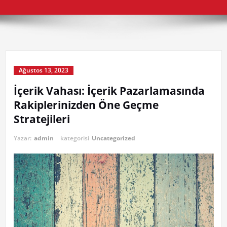
Ağustos 13, 2023
İçerik Vahası: İçerik Pazarlamasında
Rakiplerinizden Öne Geçme
Stratejileri
Yazar:
admin
kategorisi
Uncategorized