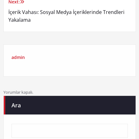
Next:
İçerik Vahası: Sosyal Medya İçeriklerinde Trendleri
Yakalama
admin
Yorumlar kapalı.
Ara