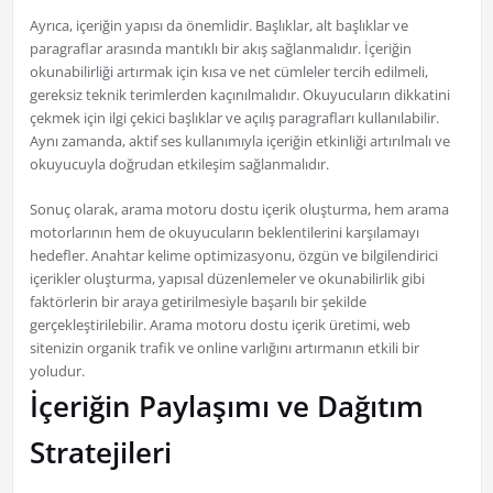
Ayrıca, içeriğin yapısı da önemlidir. Başlıklar, alt başlıklar ve
paragraflar arasında mantıklı bir akış sağlanmalıdır. İçeriğin
okunabilirliği artırmak için kısa ve net cümleler tercih edilmeli,
gereksiz teknik terimlerden kaçınılmalıdır. Okuyucuların dikkatini
çekmek için ilgi çekici başlıklar ve açılış paragrafları kullanılabilir.
Aynı zamanda, aktif ses kullanımıyla içeriğin etkinliği artırılmalı ve
okuyucuyla doğrudan etkileşim sağlanmalıdır.
Sonuç olarak, arama motoru dostu içerik oluşturma, hem arama
motorlarının hem de okuyucuların beklentilerini karşılamayı
hedefler. Anahtar kelime optimizasyonu, özgün ve bilgilendirici
içerikler oluşturma, yapısal düzenlemeler ve okunabilirlik gibi
faktörlerin bir araya getirilmesiyle başarılı bir şekilde
gerçekleştirilebilir. Arama motoru dostu içerik üretimi, web
sitenizin organik trafik ve online varlığını artırmanın etkili bir
yoludur.
İçeriğin Paylaşımı ve Dağıtım
Stratejileri