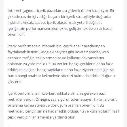
İnternet çağında, içerik pazarlaması giderek önem kazanıyor. Bir
şirketin çevrimiçi varlığı, başarılı bir içerik stratejisiyle doğrudan
ilişkilidir. Ancak, sadece içerik oluşturmak yeterli değildir;
içeriğinizin performansını izlemek ve geliştirmek de en az kadar
önemlidir.
İçerik performansını izlemek için, çeşitli analiz araçlarından
faydalanabilirsiniz. Google Analytics gibi ücretsiz araçlar, web
sitenizin trafiğini takip etmenize ve kullanıcı davranışlarını
anlamanıza yardımcı olur. Bu veriler, hangi içeriklerin daha fazla
etkileşim aldığını, hangi sayfaların daha fazla ziyaret edildiğini ve
hatta hangi anahtar kelimelerin sitenizi bulmada etkili olduğunu
gösterir.
İçerik performansını izlerken, dikkate almanız gereken bazı
metrikler vardır. Örneğin, sayfa görüntüleme sayısı, tıklama oranı,
ortalama kalma süresi ve dönüşüm oranları önemlidir. Bu
metrikler, içeriğinizin ne kadar etkili olduğunu ve kullanıcıların nasıl
tepki verdiğini anlamanıza yardımcı olur.