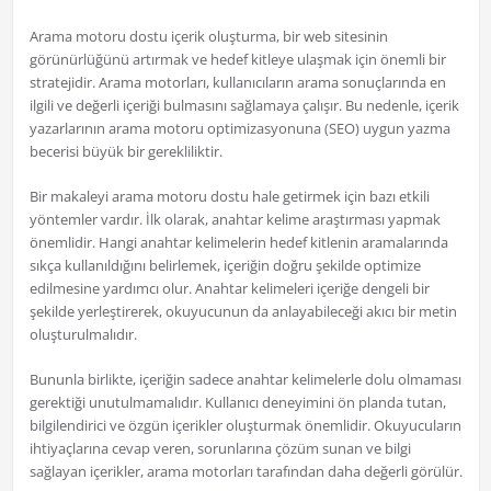
Arama motoru dostu içerik oluşturma, bir web sitesinin
görünürlüğünü artırmak ve hedef kitleye ulaşmak için önemli bir
stratejidir. Arama motorları, kullanıcıların arama sonuçlarında en
ilgili ve değerli içeriği bulmasını sağlamaya çalışır. Bu nedenle, içerik
yazarlarının arama motoru optimizasyonuna (SEO) uygun yazma
becerisi büyük bir gerekliliktir.
Bir makaleyi arama motoru dostu hale getirmek için bazı etkili
yöntemler vardır. İlk olarak, anahtar kelime araştırması yapmak
önemlidir. Hangi anahtar kelimelerin hedef kitlenin aramalarında
sıkça kullanıldığını belirlemek, içeriğin doğru şekilde optimize
edilmesine yardımcı olur. Anahtar kelimeleri içeriğe dengeli bir
şekilde yerleştirerek, okuyucunun da anlayabileceği akıcı bir metin
oluşturulmalıdır.
Bununla birlikte, içeriğin sadece anahtar kelimelerle dolu olmaması
gerektiği unutulmamalıdır. Kullanıcı deneyimini ön planda tutan,
bilgilendirici ve özgün içerikler oluşturmak önemlidir. Okuyucuların
ihtiyaçlarına cevap veren, sorunlarına çözüm sunan ve bilgi
sağlayan içerikler, arama motorları tarafından daha değerli görülür.