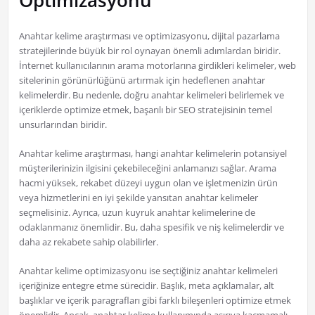
Optimizasyonu
Anahtar kelime araştırması ve optimizasyonu, dijital pazarlama
stratejilerinde büyük bir rol oynayan önemli adımlardan biridir.
İnternet kullanıcılarının arama motorlarına girdikleri kelimeler, web
sitelerinin görünürlüğünü artırmak için hedeflenen anahtar
kelimelerdir. Bu nedenle, doğru anahtar kelimeleri belirlemek ve
içeriklerde optimize etmek, başarılı bir SEO stratejisinin temel
unsurlarından biridir.
Anahtar kelime araştırması, hangi anahtar kelimelerin potansiyel
müşterilerinizin ilgisini çekebileceğini anlamanızı sağlar. Arama
hacmi yüksek, rekabet düzeyi uygun olan ve işletmenizin ürün
veya hizmetlerini en iyi şekilde yansıtan anahtar kelimeler
seçmelisiniz. Ayrıca, uzun kuyruk anahtar kelimelerine de
odaklanmanız önemlidir. Bu, daha spesifik ve niş kelimelerdir ve
daha az rekabete sahip olabilirler.
Anahtar kelime optimizasyonu ise seçtiğiniz anahtar kelimeleri
içeriğinize entegre etme sürecidir. Başlık, meta açıklamalar, alt
başlıklar ve içerik paragrafları gibi farklı bileşenleri optimize etmek