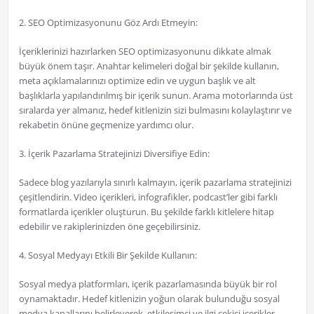
2. SEO Optimizasyonunu Göz Ardı Etmeyin:
İçeriklerinizi hazırlarken SEO optimizasyonunu dikkate almak
büyük önem taşır. Anahtar kelimeleri doğal bir şekilde kullanın,
meta açıklamalarınızı optimize edin ve uygun başlık ve alt
başlıklarla yapılandırılmış bir içerik sunun. Arama motorlarında üst
sıralarda yer almanız, hedef kitlenizin sizi bulmasını kolaylaştırır ve
rekabetin önüne geçmenize yardımcı olur.
3. İçerik Pazarlama Stratejinizi Diversifiye Edin:
Sadece blog yazılarıyla sınırlı kalmayın, içerik pazarlama stratejinizi
çeşitlendirin. Video içerikleri, infografikler, podcast’ler gibi farklı
formatlarda içerikler oluşturun. Bu şekilde farklı kitlelere hitap
edebilir ve rakiplerinizden öne geçebilirsiniz.
4. Sosyal Medyayı Etkili Bir Şekilde Kullanın:
Sosyal medya platformları, içerik pazarlamasında büyük bir rol
oynamaktadır. Hedef kitlenizin yoğun olarak bulunduğu sosyal
medya kanallarını belirleyerek, etkileşimci ve ilgi çekici içerikler