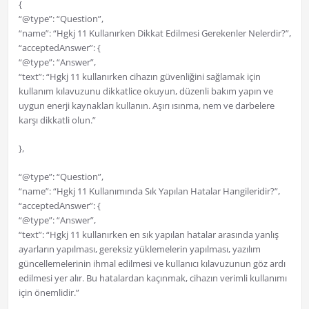
{
“@type”: “Question”,
“name”: “Hgkj 11 Kullanırken Dikkat Edilmesi Gerekenler Nelerdir?”,
“acceptedAnswer”: {
“@type”: “Answer”,
“text”: “Hgkj 11 kullanırken cihazın güvenliğini sağlamak için
kullanım kılavuzunu dikkatlice okuyun, düzenli bakım yapın ve
uygun enerji kaynakları kullanın. Aşırı ısınma, nem ve darbelere
karşı dikkatli olun.”
},
“@type”: “Question”,
“name”: “Hgkj 11 Kullanımında Sık Yapılan Hatalar Hangileridir?”,
“acceptedAnswer”: {
“@type”: “Answer”,
“text”: “Hgkj 11 kullanırken en sık yapılan hatalar arasında yanlış
ayarların yapılması, gereksiz yüklemelerin yapılması, yazılım
güncellemelerinin ihmal edilmesi ve kullanıcı kılavuzunun göz ardı
edilmesi yer alır. Bu hatalardan kaçınmak, cihazın verimli kullanımı
için önemlidir.”