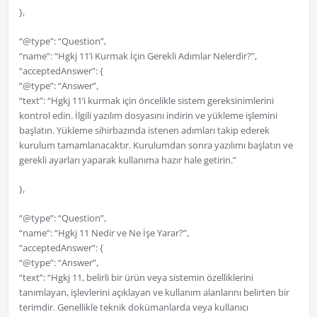
},
“@type”: “Question”,
“name”: “Hgkj 11’i Kurmak İçin Gerekli Adımlar Nelerdir?”,
“acceptedAnswer”: {
“@type”: “Answer”,
“text”: “Hgkj 11’i kurmak için öncelikle sistem gereksinimlerini
kontrol edin. İlgili yazılım dosyasını indirin ve yükleme işlemini
başlatın. Yükleme sihirbazında istenen adımları takip ederek
kurulum tamamlanacaktır. Kurulumdan sonra yazılımı başlatın ve
gerekli ayarları yaparak kullanıma hazır hale getirin.”
},
“@type”: “Question”,
“name”: “Hgkj 11 Nedir ve Ne İşe Yarar?”,
“acceptedAnswer”: {
“@type”: “Answer”,
“text”: “Hgkj 11, belirli bir ürün veya sistemin özelliklerini
tanımlayan, işlevlerini açıklayan ve kullanım alanlarını belirten bir
terimdir. Genellikle teknik dokümanlarda veya kullanıcı