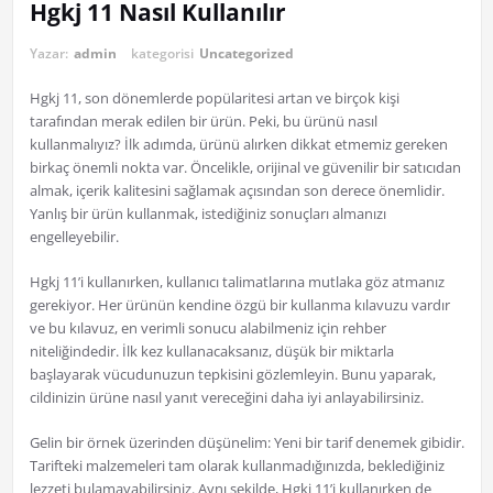
Hgkj 11 Nasıl Kullanılır
Yazar:
admin
kategorisi
Uncategorized
Hgkj 11, son dönemlerde popülaritesi artan ve birçok kişi
tarafından merak edilen bir ürün. Peki, bu ürünü nasıl
kullanmalıyız? İlk adımda, ürünü alırken dikkat etmemiz gereken
birkaç önemli nokta var. Öncelikle, orijinal ve güvenilir bir satıcıdan
almak, içerik kalitesini sağlamak açısından son derece önemlidir.
Yanlış bir ürün kullanmak, istediğiniz sonuçları almanızı
engelleyebilir.
Hgkj 11’i kullanırken, kullanıcı talimatlarına mutlaka göz atmanız
gerekiyor. Her ürünün kendine özgü bir kullanma kılavuzu vardır
ve bu kılavuz, en verimli sonucu alabilmeniz için rehber
niteliğindedir. İlk kez kullanacaksanız, düşük bir miktarla
başlayarak vücudunuzun tepkisini gözlemleyin. Bunu yaparak,
cildinizin ürüne nasıl yanıt vereceğini daha iyi anlayabilirsiniz.
Gelin bir örnek üzerinden düşünelim: Yeni bir tarif denemek gibidir.
Tarifteki malzemeleri tam olarak kullanmadığınızda, beklediğiniz
lezzeti bulamayabilirsiniz. Aynı şekilde, Hgkj 11’i kullanırken de