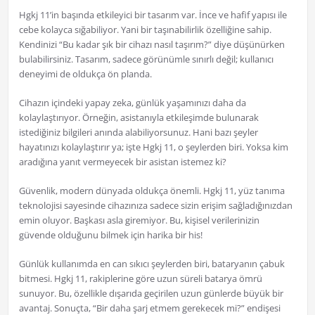
Hgkj 11’in başında etkileyici bir tasarım var. İnce ve hafif yapısı ile
cebe kolayca sığabiliyor. Yani bir taşınabilirlik özelliğine sahip.
Kendinizi “Bu kadar şık bir cihazı nasıl taşırım?” diye düşünürken
bulabilirsiniz. Tasarım, sadece görünümle sınırlı değil; kullanıcı
deneyimi de oldukça ön planda.
Cihazın içindeki yapay zeka, günlük yaşamınızı daha da
kolaylaştırıyor. Örneğin, asistanıyla etkileşimde bulunarak
istediğiniz bilgileri anında alabiliyorsunuz. Hani bazı şeyler
hayatınızı kolaylaştırır ya; işte Hgkj 11, o şeylerden biri. Yoksa kim
aradığına yanıt vermeyecek bir asistan istemez ki?
Güvenlik, modern dünyada oldukça önemli. Hgkj 11, yüz tanıma
teknolojisi sayesinde cihazınıza sadece sizin erişim sağladığınızdan
emin oluyor. Başkası asla giremiyor. Bu, kişisel verilerinizin
güvende olduğunu bilmek için harika bir his!
Günlük kullanımda en can sıkıcı şeylerden biri, bataryanın çabuk
bitmesi. Hgkj 11, rakiplerine göre uzun süreli batarya ömrü
sunuyor. Bu, özellikle dışarıda geçirilen uzun günlerde büyük bir
avantaj. Sonuçta, “Bir daha şarj etmem gerekecek mi?” endişesi