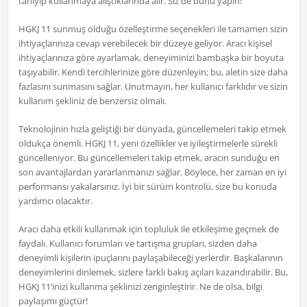
tanıyıp kullanmaya alıştıklarında alır. Siz de bunu yapın!
HGKJ 11 sunmuş olduğu özelleştirme seçenekleri ile tamamen sizin
ihtiyaçlarınıza cevap verebilecek bir düzeye geliyor. Aracı kişisel
ihtiyaçlarınıza göre ayarlamak, deneyiminizi bambaşka bir boyuta
taşıyabilir. Kendi tercihlerinize göre düzenleyin; bu, aletin size daha
fazlasını sunmasını sağlar. Unutmayın, her kullanıcı farklıdır ve sizin
kullanım şekliniz de benzersiz olmalı.
Teknolojinin hızla geliştiği bir dünyada, güncellemeleri takip etmek
oldukça önemli. HGKJ 11, yeni özellikler ve iyileştirmelerle sürekli
güncelleniyor. Bu güncellemeleri takip etmek, aracın sunduğu en
son avantajlardan yararlanmanızı sağlar. Böylece, her zaman en iyi
performansı yakalarsınız. İyi bir sürüm kontrolü, size bu konuda
yardımcı olacaktır.
Aracı daha etkili kullanmak için topluluk ile etkileşime geçmek de
faydalı. Kullanıcı forumları ve tartışma grupları, sizden daha
deneyimli kişilerin ipuçlarını paylaşabileceği yerlerdir. Başkalarının
deneyimlerini dinlemek, sizlere farklı bakış açıları kazandırabilir. Bu,
HGKJ 11’inizi kullanma şeklinizi zenginleştirir. Ne de olsa, bilgi
paylaşımı güçtür!