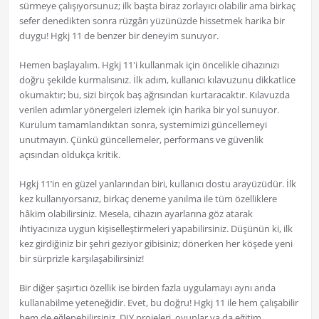
sürmeye çalışıyorsunuz; ilk başta biraz zorlayıcı olabilir ama birkaç
sefer denedikten sonra rüzgârı yüzünüzde hissetmek harika bir
duygu! Hgkj 11 de benzer bir deneyim sunuyor.
Hemen başlayalım. Hgkj 11'i kullanmak için öncelikle cihazınızı
doğru şekilde kurmalısınız. İlk adım, kullanıcı kılavuzunu dikkatlice
okumaktır; bu, sizi birçok baş ağrısından kurtaracaktır. Kılavuzda
verilen adımlar yönergeleri izlemek için harika bir yol sunuyor.
Kurulum tamamlandıktan sonra, systemimizi güncellemeyi
unutmayın. Çünkü güncellemeler, performans ve güvenlik
açısından oldukça kritik.
Hgkj 11’in en güzel yanlarından biri, kullanıcı dostu arayüzüdür. İlk
kez kullanıyorsanız, birkaç deneme yanılma ile tüm özelliklere
hâkim olabilirsiniz. Mesela, cihazın ayarlarına göz atarak
ihtiyacınıza uygun kişiselleştirmeleri yapabilirsiniz. Düşünün ki, ilk
kez girdiğiniz bir şehri geziyor gibisiniz; dönerken her köşede yeni
bir sürprizle karşılaşabilirsiniz!
Bir diğer şaşırtıcı özellik ise birden fazla uygulamayı aynı anda
kullanabilme yeteneğidir. Evet, bu doğru! Hgkj 11 ile hem çalışabilir
hem de eğlenebilirsiniz. DIY projeleri, oyunlar ya da eğitim