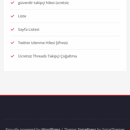
güvenilir takipçi hilesi ücretsiz
Liste
Sayfa Listesi
Twitter Izlenme Hilesi Şifresiz
Ücretsiz Threads Takipçi Çoğaltma
Proudly powered by
WordPress
| Theme:
SpicePress
by SpiceThemes