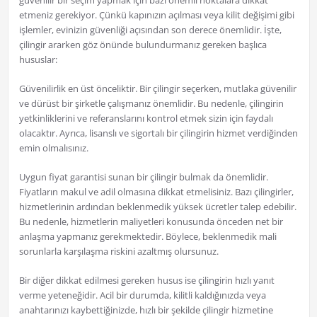
güvenilir bir seçim yapmak için bazı önemli noktalara dikkat
etmeniz gerekiyor. Çünkü kapınızın açılması veya kilit değişimi gibi
işlemler, evinizin güvenliği açısından son derece önemlidir. İşte,
çilingir ararken göz önünde bulundurmanız gereken başlıca
hususlar:
Güvenilirlik en üst önceliktir. Bir çilingir seçerken, mutlaka güvenilir
ve dürüst bir şirketle çalışmanız önemlidir. Bu nedenle, çilingirin
yetkinliklerini ve referanslarını kontrol etmek sizin için faydalı
olacaktır. Ayrıca, lisanslı ve sigortalı bir çilingirin hizmet verdiğinden
emin olmalısınız.
Uygun fiyat garantisi sunan bir çilingir bulmak da önemlidir.
Fiyatların makul ve adil olmasına dikkat etmelisiniz. Bazı çilingirler,
hizmetlerinin ardından beklenmedik yüksek ücretler talep edebilir.
Bu nedenle, hizmetlerin maliyetleri konusunda önceden net bir
anlaşma yapmanız gerekmektedir. Böylece, beklenmedik mali
sorunlarla karşılaşma riskini azaltmış olursunuz.
Bir diğer dikkat edilmesi gereken husus ise çilingirin hızlı yanıt
verme yeteneğidir. Acil bir durumda, kilitli kaldığınızda veya
anahtarınızı kaybettiğinizde, hızlı bir şekilde çilingir hizmetine