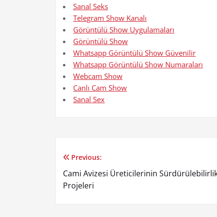
Sanal Seks
Telegram Show Kanalı
Görüntülü Show Uygulamaları
Görüntülü Show
Whatsapp Görüntülü Show Güvenilir
Whatsapp Görüntülü Show Numaraları
Webcam Show
Canlı Cam Show
Sanal Sex
Previous:
Yazı
Cami Avizesi Üreticilerinin Sürdürülebilirli
gezinmesi
Projeleri