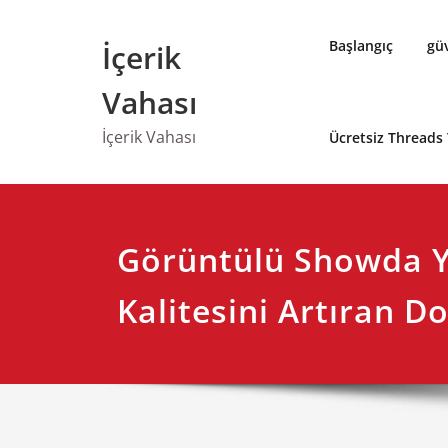
Skip
to
Başlangıç
güv
İçerik
content
Vahası
İçerik Vahası
Ücretsiz Threads
Görüntülü Showda Y
Kalitesini Artıran 