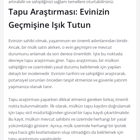
artırabilir ve sahipliğinizi sağlam temellere oturtabilirsiniz.
Tapu Araştırması: Evinizin
Geçmişine Işık Tutun
Evinizin sahibi olmak, yaşamınızın en önemli adımlarından biridir.
Ancak, bir mülk satın alırken, o evin geçmişini ve mevcut
durumunu anlamak da son derece önemlidir. İşte bu noktada
devreye tapu araştırması girer. Tapu araştırması, bir mülkün
sahipliğini ve üzerindeki yasal durumu belirlemek için yapılan
detaylı bir incelemedir. Evinizin tarihini ve sahipliğini araştırarak,
potansiyel sorunları önceden tespit etmenize ve güvenle yatırım
yapmanıza olanak tanır.
Tapu araştırması yaparken dikkat etmeniz gereken birkaç önemli
nokta bulunmaktadır. İlk olarak, mülkün tapu kaydını doğrulamak
için tapu sicil müdürlüğünden güncel bir tapu kaydı çıkartılmalıdır.
Bu kayıt, mülkün mevcut sahibini ve üzerinde herhangi bir yasal
yükümlülüğü gösterir. Ayrıca, mülk üzerinde herhangi bir ipotek
veya haciz gibi kısıtlamaların olup olmadığını da belirlemek için
tapu araştırması yapılmalıdır.