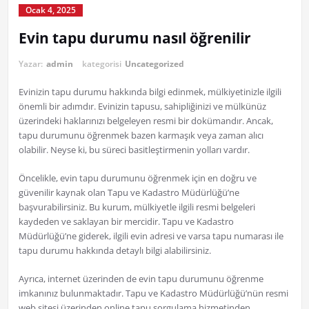
Ocak 4, 2025
Evin tapu durumu nasıl öğrenilir
Yazar:
admin
kategorisi
Uncategorized
Evinizin tapu durumu hakkında bilgi edinmek, mülkiyetinizle ilgili
önemli bir adımdır. Evinizin tapusu, sahipliğinizi ve mülkünüz
üzerindeki haklarınızı belgeleyen resmi bir dokümandır. Ancak,
tapu durumunu öğrenmek bazen karmaşık veya zaman alıcı
olabilir. Neyse ki, bu süreci basitleştirmenin yolları vardır.
Öncelikle, evin tapu durumunu öğrenmek için en doğru ve
güvenilir kaynak olan Tapu ve Kadastro Müdürlüğü’ne
başvurabilirsiniz. Bu kurum, mülkiyetle ilgili resmi belgeleri
kaydeden ve saklayan bir mercidir. Tapu ve Kadastro
Müdürlüğü’ne giderek, ilgili evin adresi ve varsa tapu numarası ile
tapu durumu hakkında detaylı bilgi alabilirsiniz.
Ayrıca, internet üzerinden de evin tapu durumunu öğrenme
imkanınız bulunmaktadır. Tapu ve Kadastro Müdürlüğü’nün resmi
web sitesi üzerinden online tapu sorgulama hizmetinden