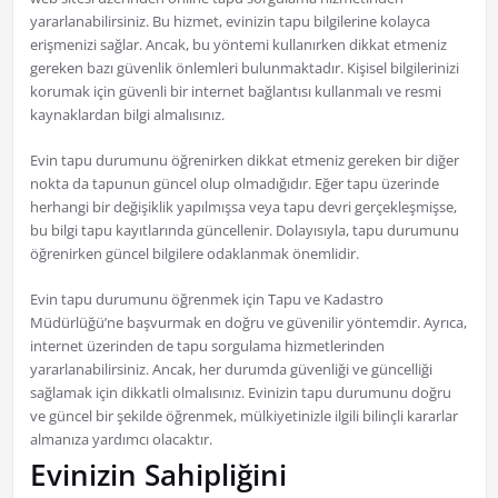
yararlanabilirsiniz. Bu hizmet, evinizin tapu bilgilerine kolayca
erişmenizi sağlar. Ancak, bu yöntemi kullanırken dikkat etmeniz
gereken bazı güvenlik önlemleri bulunmaktadır. Kişisel bilgilerinizi
korumak için güvenli bir internet bağlantısı kullanmalı ve resmi
kaynaklardan bilgi almalısınız.
Evin tapu durumunu öğrenirken dikkat etmeniz gereken bir diğer
nokta da tapunun güncel olup olmadığıdır. Eğer tapu üzerinde
herhangi bir değişiklik yapılmışsa veya tapu devri gerçekleşmişse,
bu bilgi tapu kayıtlarında güncellenir. Dolayısıyla, tapu durumunu
öğrenirken güncel bilgilere odaklanmak önemlidir.
Evin tapu durumunu öğrenmek için Tapu ve Kadastro
Müdürlüğü’ne başvurmak en doğru ve güvenilir yöntemdir. Ayrıca,
internet üzerinden de tapu sorgulama hizmetlerinden
yararlanabilirsiniz. Ancak, her durumda güvenliği ve güncelliği
sağlamak için dikkatli olmalısınız. Evinizin tapu durumunu doğru
ve güncel bir şekilde öğrenmek, mülkiyetinizle ilgili bilinçli kararlar
almanıza yardımcı olacaktır.
Evinizin Sahipliğini