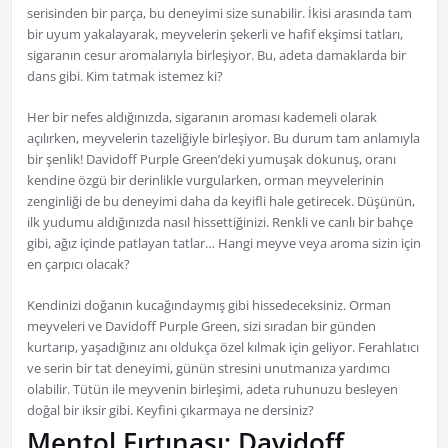
serisinden bir parça, bu deneyimi size sunabilir. İkisi arasında tam
bir uyum yakalayarak, meyvelerin şekerli ve hafif ekşimsi tatları,
sigaranın cesur aromalarıyla birleşiyor. Bu, adeta damaklarda bir
dans gibi. Kim tatmak istemez ki?
Her bir nefes aldığınızda, sigaranın aroması kademeli olarak
açılırken, meyvelerin tazeliğiyle birleşiyor. Bu durum tam anlamıyla
bir şenlik! Davidoff Purple Green’deki yumuşak dokunuş, oranı
kendine özgü bir derinlikle vurgularken, orman meyvelerinin
zenginliği de bu deneyimi daha da keyifli hale getirecek. Düşünün,
ilk yudumu aldığınızda nasıl hissettiğinizi. Renkli ve canlı bir bahçe
gibi, ağız içinde patlayan tatlar… Hangi meyve veya aroma sizin için
en çarpıcı olacak?
Kendinizi doğanın kucağındaymış gibi hissedeceksiniz. Orman
meyveleri ve Davidoff Purple Green, sizi sıradan bir günden
kurtarıp, yaşadığınız anı oldukça özel kılmak için geliyor. Ferahlatıcı
ve serin bir tat deneyimi, günün stresini unutmanıza yardımcı
olabilir. Tütün ile meyvenin birleşimi, adeta ruhunuzu besleyen
doğal bir iksir gibi. Keyfini çıkarmaya ne dersiniz?
Mentol Fırtınası: Davidoff