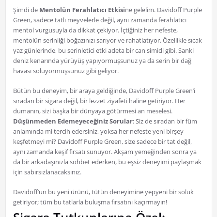
Şimdi de
Mentolün Ferahlatıcı Etkisi
ne gelelim. Davidoff Purple
Green, sadece tatlı meyvelerle değil, aynı zamanda ferahlatıcı
mentol vurgusuyla da dikkat çekiyor. İçtiğiniz her nefeste,
mentolün serinliği boğazınızı sarıyor ve rahatlatıyor. Özellikle sıcak
yaz günlerinde, bu serinletici etki adeta bir can simidi gibi. Sanki
deniz kenarında yürüyüş yapıyormuşsunuz ya da serin bir dağ
havası soluyormuşsunuz gibi geliyor.
Bütün bu deneyim, bir araya geldiğinde, Davidoff Purple Green’i
sıradan bir sigara değil, bir lezzet ziyafeti haline getiriyor. Her
dumanın, sizi başka bir dünyaya götürmesi an meselesi.
Düşünmeden Edemeyeceğiniz Sorular
: Siz de sıradan bir füm
anlamında mi tercih edersiniz, yoksa her nefeste yeni birşey
keşfetmeyi mi? Davidoff Purple Green, size sadece bir tat değil,
aynı zamanda keşif fırsatı sunuyor. Akşam yemeğinden sonra ya
da bir arkadaşınızla sohbet ederken, bu eşsiz deneyimi paylaşmak
için sabırsızlanacaksınız.
Davidoff’un bu yeni ürünü, tütün deneyimine yepyeni bir soluk
getiriyor; tüm bu tatlarla buluşma fırsatını kaçırmayın!