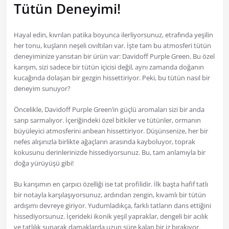
Tütün Deneyimi!
Hayal edin, kıvrılan patika boyunca ilerliyorsunuz, etrafında yeşilin
her tonu, kuşların neşeli cıvıltıları var. İşte tam bu atmosferi tütün
deneyiminize yansıtan bir ürün var: Davidoff Purple Green. Bu özel
karışım, sizi sadece bir tütün içicisi değil, aynı zamanda doğanın
kucağında dolaşan bir gezgin hissettiriyor. Peki, bu tütün nasıl bir
deneyim sunuyor?
Öncelikle, Davidoff Purple Green’in güçlü aromaları sizi bir anda
sarıp sarmalıyor. İçeriğindeki özel bitkiler ve tütünler, ormanın
büyüleyici atmosferini anbean hissettiriyor. Düşünsenize, her bir
nefes alışınızla birlikte ağaçların arasında kayboluyor, toprak
kokusunu derinlerinizde hissediyorsunuz. Bu, tam anlamıyla bir
doğa yürüyüşü gibi!
Bu karışımın en çarpıcı özelliği ise tat profilidir. İlk başta hafif tatlı
bir notayla karşılaşıyorsunuz, ardından zengin, kıvamlı bir tütün
ardışımı devreye giriyor. Yudumladıkça, farklı tatların dans ettiğini
hissediyorsunuz. İçerideki ikonik yeşil yapraklar, dengeli bir acılık
ve tatlılık sunarak damaklarda uzun süre kalan bir iz bırakıyor.