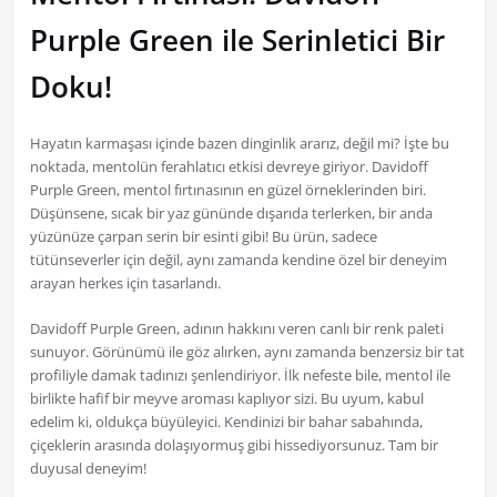
Purple Green ile Serinletici Bir
Doku!
Hayatın karmaşası içinde bazen dinginlik ararız, değil mi? İşte bu
noktada, mentolün ferahlatıcı etkisi devreye giriyor. Davidoff
Purple Green, mentol fırtınasının en güzel örneklerinden biri.
Düşünsene, sıcak bir yaz gününde dışarıda terlerken, bir anda
yüzünüze çarpan serin bir esinti gibi! Bu ürün, sadece
tütünseverler için değil, aynı zamanda kendine özel bir deneyim
arayan herkes için tasarlandı.
Davidoff Purple Green, adının hakkını veren canlı bir renk paleti
sunuyor. Görünümü ile göz alırken, aynı zamanda benzersiz bir tat
profiliyle damak tadınızı şenlendiriyor. İlk nefeste bile, mentol ile
birlikte hafif bir meyve aroması kaplıyor sizi. Bu uyum, kabul
edelim ki, oldukça büyüleyici. Kendinizi bir bahar sabahında,
çiçeklerin arasında dolaşıyormuş gibi hissediyorsunuz. Tam bir
duyusal deneyim!