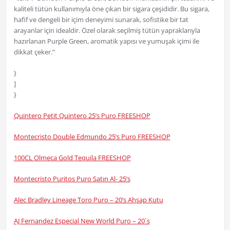
kaliteli tütün kullanımıyla öne çıkan bir sigara çeşididir. Bu sigara,
hafif ve dengeli bir içim deneyimi sunarak, sofistike bir tat
arayanlar için idealdir. Özel olarak seçilmiş tütün yapraklarıyla
hazırlanan Purple Green, aromatik yapısı ve yumuşak içimi ile
dikkat çeker.”
}
]
}
Quintero Petit Quintero 25’s Puro FREESHOP
Montecristo Double Edmundo 25’s Puro FREESHOP
100CL Olmeca Gold Tequila FREESHOP
Montecristo Puritos Puro Satın Al- 25’s
Alec Bradley Lineage Toro Puro – 20’s Ahşap Kutu
AJ Fernandez Especial New World Puro – 20´s