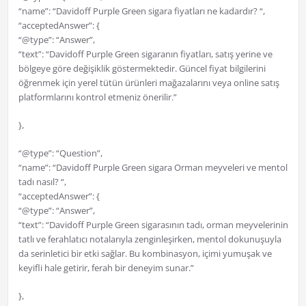
“name”: “Davidoff Purple Green sigara fiyatları ne kadardır? “,
“acceptedAnswer”: {
“@type”: “Answer”,
“text”: “Davidoff Purple Green sigaranın fiyatları, satış yerine ve
bölgeye göre değişiklik göstermektedir. Güncel fiyat bilgilerini
öğrenmek için yerel tütün ürünleri mağazalarını veya online satış
platformlarını kontrol etmeniz önerilir.”
},
“@type”: “Question”,
“name”: “Davidoff Purple Green sigara Orman meyveleri ve mentol
tadı nasıl? “,
“acceptedAnswer”: {
“@type”: “Answer”,
“text”: “Davidoff Purple Green sigarasının tadı, orman meyvelerinin
tatlı ve ferahlatıcı notalarıyla zenginleşirken, mentol dokunuşuyla
da serinletici bir etki sağlar. Bu kombinasyon, içimi yumuşak ve
keyifli hale getirir, ferah bir deneyim sunar.”
},