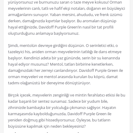
yürüyorsunuz ve burnunuzu saran o taze meyve kokusu! Orman
meyvelerinin canlı, tatlı ve hafif ekşi notaları, doğanın en büyüleyici
armağanlarını sunuyor. Yaban mersini, ahududu, ve frenk üzümü
derken, damağınızda kıpırtılar başlıyor. Bu aromaları düşünüp
hayal ettiğinizde, Davidoff Purple Green’in nasıl bir tat profili
oluşturduğunu anlamaya başlıyorsunuz.
Şimdi, mentolün devreye girdiğini düşünün. O serinletici etki, o
tazeleyici his, aniden orman meyvelerinin tatlılığı ile dans etmeye
başlıyor. Kendinizi adeta bir yaz gününde, serin bir su kenarında
hayal ediyor musunuz? Mentol, tatları birbirine kenetlerken,
damağınızdaki her zerreyi canlandırıyor. Davidoff Purple Green ile
orman meyveleri ve mentol arasında kurulan bu köprü, damat
tadımı olağanüstü bir deneyime dönüştürüyor.
Birçok içecek, meyvelerin zenginliği ve mintin ferahlatıcı etkisi ile bu
kadar başarılı bir sentez sunamaz. Sadece bir yudum bile,
zihninizde bambaşka bir yolculuğa çıkmanızı sağlıyor. Hayatın
karmaşasında kaybolduğunuzda, Davidoff Purple Green ile
yeniden doğmuş gibi hissediyorsunuz. Öyleyse, bu tatların
büyüsüne kapılmak için neden bekleyesiniz?