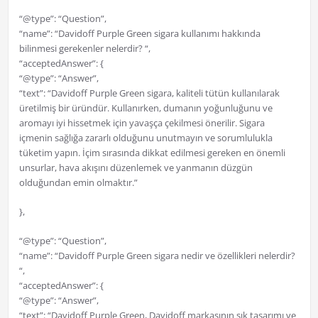
“@type”: “Question”,
“name”: “Davidoff Purple Green sigara kullanımı hakkında
bilinmesi gerekenler nelerdir? “,
“acceptedAnswer”: {
“@type”: “Answer”,
“text”: “Davidoff Purple Green sigara, kaliteli tütün kullanılarak
üretilmiş bir üründür. Kullanırken, dumanın yoğunluğunu ve
aromayı iyi hissetmek için yavaşça çekilmesi önerilir. Sigara
içmenin sağlığa zararlı olduğunu unutmayın ve sorumlulukla
tüketim yapın. İçim sırasında dikkat edilmesi gereken en önemli
unsurlar, hava akışını düzenlemek ve yanmanın düzgün
olduğundan emin olmaktır.”
},
“@type”: “Question”,
“name”: “Davidoff Purple Green sigara nedir ve özellikleri nelerdir?
“,
“acceptedAnswer”: {
“@type”: “Answer”,
“text”: “Davidoff Purple Green, Davidoff markasının şık tasarımı ve