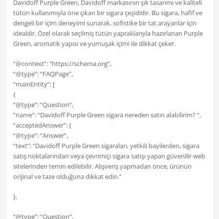
Davidoff Purple Green, Davidoff markasının şık tasarımı ve kaliteli
tütün kullanımıyla öne çıkan bir sigara çeşididir. Bu sigara, hafif ve
dengeli bir içim deneyimi sunarak, sofistike bir tat arayanlar için
idealdir. Özel olarak seçilmiş tütün yapraklarıyla hazırlanan Purple
Green, aromatik yapısı ve yumuşak içimi ile dikkat çeker.
“@context”: “https://schema.org”,
“@type”: “FAQPage”,
“mainEntity”: [
{
“@type”: “Question”,
“name”: “Davidoff Purple Green sigara nereden satın alabilirim? “,
“acceptedAnswer”: {
“@type”: “Answer”,
“text”: “Davidoff Purple Green sigaraları, yetkili bayilerden, sigara
satış noktalarından veya çevrimiçi sigara satışı yapan güvenilir web
sitelerinden temin edilebilir. Alışveriş yapmadan önce, ürünün
orijinal ve taze olduğuna dikkat edin.”
},
“@type”: “Question”,