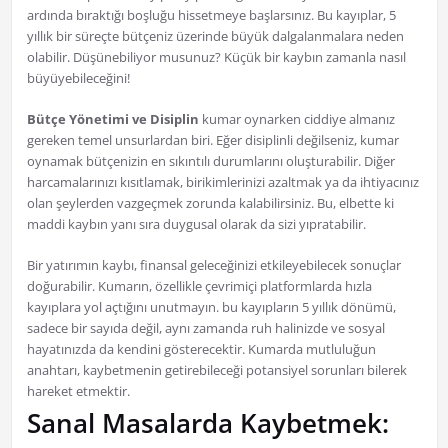
ardında bıraktığı boşluğu hissetmeye başlarsınız. Bu kayıplar, 5
yıllık bir süreçte bütçeniz üzerinde büyük dalgalanmalara neden
olabilir. Düşünebiliyor musunuz? Küçük bir kaybın zamanla nasıl
büyüyebileceğini!
Bütçe Yönetimi ve Disiplin
kumar oynarken ciddiye almanız
gereken temel unsurlardan biri. Eğer disiplinli değilseniz, kumar
oynamak bütçenizin en sıkıntılı durumlarını oluşturabilir. Diğer
harcamalarınızı kısıtlamak, birikimlerinizi azaltmak ya da ihtiyacınız
olan şeylerden vazgeçmek zorunda kalabilirsiniz. Bu, elbette ki
maddi kaybın yanı sıra duygusal olarak da sizi yıpratabilir.
Bir yatırımın kaybı, finansal geleceğinizi etkileyebilecek sonuçlar
doğurabilir. Kumarın, özellikle çevrimiçi platformlarda hızla
kayıplara yol açtığını unutmayın. bu kayıpların 5 yıllık dönümü,
sadece bir sayıda değil, aynı zamanda ruh halinizde ve sosyal
hayatınızda da kendini gösterecektir. Kumarda mutluluğun
anahtarı, kaybetmenin getirebileceği potansiyel sorunları bilerek
hareket etmektir.
Sanal Masalarda Kaybetmek: