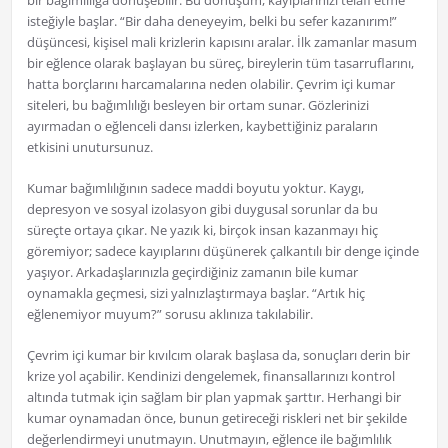
bir bağımlılığa dönüşebilir. Bu dönüşüm, kayıplarınızı telafi etme
isteğiyle başlar. “Bir daha deneyeyim, belki bu sefer kazanırım!”
düşüncesi, kişisel mali krizlerin kapısını aralar. İlk zamanlar masum
bir eğlence olarak başlayan bu süreç, bireylerin tüm tasarruflarını,
hatta borçlarını harcamalarına neden olabilir. Çevrim içi kumar
siteleri, bu bağımlılığı besleyen bir ortam sunar. Gözlerinizi
ayırmadan o eğlenceli dansı izlerken, kaybettiğiniz paraların
etkisini unutursunuz.
Kumar bağımlılığının sadece maddi boyutu yoktur. Kaygı,
depresyon ve sosyal izolasyon gibi duygusal sorunlar da bu
süreçte ortaya çıkar. Ne yazık ki, birçok insan kazanmayı hiç
göremiyor; sadece kayıplarını düşünerek çalkantılı bir denge içinde
yaşıyor. Arkadaşlarınızla geçirdiğiniz zamanın bile kumar
oynamakla geçmesi, sizi yalnızlaştırmaya başlar. “Artık hiç
eğlenemiyor muyum?” sorusu aklınıza takılabilir.
Çevrim içi kumar bir kıvılcım olarak başlasa da, sonuçları derin bir
krize yol açabilir. Kendinizi dengelemek, finansallarınızı kontrol
altında tutmak için sağlam bir plan yapmak şarttır. Herhangi bir
kumar oynamadan önce, bunun getireceği riskleri net bir şekilde
değerlendirmeyi unutmayın. Unutmayın, eğlence ile bağımlılık