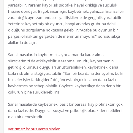
yaratabilir. Paranın kaybı, sık sık öfke, hayal kırıklığı ve suçluluk
hissine dönüşür. Birçok insan için, kaybetmek, yalnızca finansal bir
zarar değil; aynı zamanda sosyal ilişkilerde de gerginlik yaratabilir.
Yeterince kaybetmiş bir oyuncu, hangi arkadaş grubuna dahil
olduğunu sorgulama noktasına gelebilir. “Acaba bu oyunun bir
parçası olmaktan gerçekten de memnun muyum?” sorusu sıkça
akıllarda dolaşır.
Sanal masalarda kaybetmek, aynı zamanda karar alma
süreçlerimizi de etkileyebilir. Kazanma umudu, kaybetmenin
getirdiği olumsuz duyguları unutturabilirken, kaybetmek, daha
fazla risk alma isteği yaratabilir. “Son bir kez daha deneyelim, belki
bu sefer işler farklı gider,” düşüncesi, birçok insanın daha fazla
kaybetmesine sebep olabilir. Böylece, kaybettikçe daha derin bir
çukurun içine sürüklenebiliriz.
Sanal masalarda kaybetmek, basit bir parasal kayıp olmaktan çok
daha fazlasıdır. Duygusal, sosyal ve psikolojik olarak derin etkileri
olan bir deneyimdir.
yatırımsız bonus veren siteler