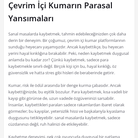
Çevrim İçi Kumarın Parasal
Yansımaları
Sanal masalarda kaybetmek, tahmin edebileceğinizden çok daha
derin bir deneyim. Bir çoğumuz, çevrim içi kumar platformlarının
sunduğu heyecanı yaşamışızdır. Ancak kaybettikçe, bu heyecan
yerini hayal kırıklığına bırakabilir. Peki, neden kaybetmek duygusal
anlamda bu kadar zor? Çünkü kaybetmek, sadece para
kaybetmekle sınırlı değil. Birçok kişi için bu, hayal kırıklığı, öz
güvensizlik ve hatta stres gibi hisleri de beraberinde getirir.
Kumar, risk ile ödül arasında bir denge kurma çabasıdır. Ancak
kaybettiğinizde, bu eşitlik bozulur. Para kaybetmek, kısa vadeli bir
kayıp gibi görünse de, uzun vadede özgüveninizi sarsabilir.
İnsanlar, kaybettikleri paraları sadece rakamlardan ibaret olarak
görmezler; bu kayıplar, yetersizlik hissi ve başkalarıyla kıyaslama
duygusunu tetikleyebilir. sanal masalarda kaybetmek, sadece
cüzdanınızı değil, ruh halinizi de etkileyebilir.
Kaybetme deneyimi, pek çok oyuncuda duygusal bir patlama