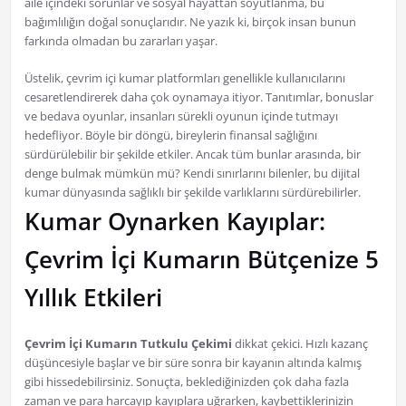
aile içindeki sorunlar ve sosyal hayattan soyutlanma, bu
bağımlılığın doğal sonuçlarıdır. Ne yazık ki, birçok insan bunun
farkında olmadan bu zararları yaşar.
Üstelik, çevrim içi kumar platformları genellikle kullanıcılarını
cesaretlendirerek daha çok oynamaya itiyor. Tanıtımlar, bonuslar
ve bedava oyunlar, insanları sürekli oyunun içinde tutmayı
hedefliyor. Böyle bir döngü, bireylerin finansal sağlığını
sürdürülebilir bir şekilde etkiler. Ancak tüm bunlar arasında, bir
denge bulmak mümkün mü? Kendi sınırlarını bilenler, bu dijital
kumar dünyasında sağlıklı bir şekilde varlıklarını sürdürebilirler.
Kumar Oynarken Kayıplar:
Çevrim İçi Kumarın Bütçenize 5
Yıllık Etkileri
Çevrim İçi Kumarın Tutkulu Çekimi
dikkat çekici. Hızlı kazanç
düşüncesiyle başlar ve bir süre sonra bir kayanın altında kalmış
gibi hissedebilirsiniz. Sonuçta, beklediğinizden çok daha fazla
zaman ve para harcayıp kayıplara uğrarken, kaybettiklerinizin