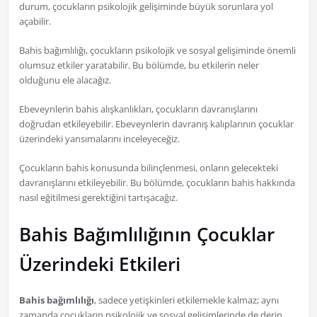
durum, çocukların psikolojik gelişiminde büyük sorunlara yol
açabilir.
Bahis bağımlılığı, çocukların psikolojik ve sosyal gelişiminde önemli
olumsuz etkiler yaratabilir. Bu bölümde, bu etkilerin neler
olduğunu ele alacağız.
Ebeveynlerin bahis alışkanlıkları, çocukların davranışlarını
doğrudan etkileyebilir. Ebeveynlerin davranış kalıplarının çocuklar
üzerindeki yansımalarını inceleyeceğiz.
Çocukların bahis konusunda bilinçlenmesi, onların gelecekteki
davranışlarını etkileyebilir. Bu bölümde, çocukların bahis hakkında
nasıl eğitilmesi gerektiğini tartışacağız.
Bahis Bağımlılığının Çocuklar
Üzerindeki Etkileri
Bahis bağımlılığı
, sadece yetişkinleri etkilemekle kalmaz; aynı
zamanda çocukların psikolojik ve sosyal gelişimlerinde de derin