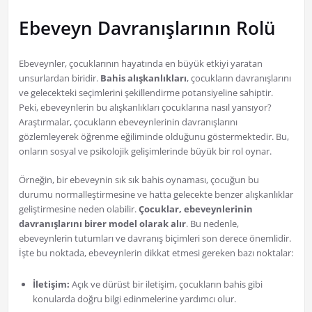
Ebeveyn Davranışlarının Rolü
Ebeveynler, çocuklarının hayatında en büyük etkiyi yaratan
unsurlardan biridir.
Bahis alışkanlıkları
, çocukların davranışlarını
ve gelecekteki seçimlerini şekillendirme potansiyeline sahiptir.
Peki, ebeveynlerin bu alışkanlıkları çocuklarına nasıl yansıyor?
Araştırmalar, çocukların ebeveynlerinin davranışlarını
gözlemleyerek öğrenme eğiliminde olduğunu göstermektedir. Bu,
onların sosyal ve psikolojik gelişimlerinde büyük bir rol oynar.
Örneğin, bir ebeveynin sık sık bahis oynaması, çocuğun bu
durumu normalleştirmesine ve hatta gelecekte benzer alışkanlıklar
geliştirmesine neden olabilir.
Çocuklar, ebeveynlerinin
davranışlarını birer model olarak alır
. Bu nedenle,
ebeveynlerin tutumları ve davranış biçimleri son derece önemlidir.
İşte bu noktada, ebeveynlerin dikkat etmesi gereken bazı noktalar:
İletişim:
Açık ve dürüst bir iletişim, çocukların bahis gibi
konularda doğru bilgi edinmelerine yardımcı olur.