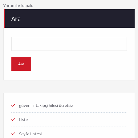
Yorumlar kapalı.
Ara
Ara
güvenilir takipçi hilesi ücretsiz
Liste
Sayfa Listesi