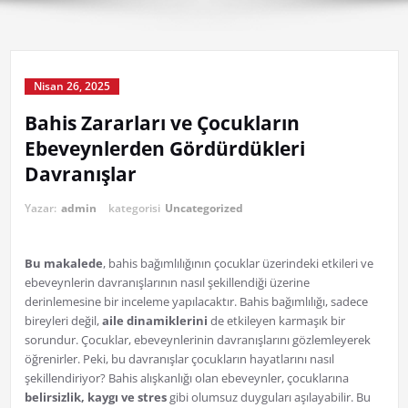
Nisan 26, 2025
Bahis Zararları ve Çocukların
Ebeveynlerden Gördürdükleri
Davranışlar
Yazar:
admin
kategorisi
Uncategorized
Bu makalede
, bahis bağımlılığının çocuklar üzerindeki etkileri ve
ebeveynlerin davranışlarının nasıl şekillendiği üzerine
derinlemesine bir inceleme yapılacaktır. Bahis bağımlılığı, sadece
bireyleri değil,
aile dinamiklerini
de etkileyen karmaşık bir
sorundur. Çocuklar, ebeveynlerinin davranışlarını gözlemleyerek
öğrenirler. Peki, bu davranışlar çocukların hayatlarını nasıl
şekillendiriyor? Bahis alışkanlığı olan ebeveynler, çocuklarına
belirsizlik, kaygı ve stres
gibi olumsuz duyguları aşılayabilir. Bu