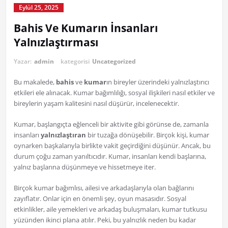
Eylül 25, 2025
Bahis Ve Kumarın İnsanları
Yalnızlaştırması
Yazar:
admin
kategorisi
Uncategorized
Bu makalede,
bahis
ve
kumar
ın bireyler üzerindeki yalnızlaştırıcı
etkileri ele alınacak. Kumar bağımlılığı, sosyal ilişkileri nasıl etkiler ve
bireylerin yaşam kalitesini nasıl düşürür, incelenecektir.
Kumar, başlangıçta eğlenceli bir aktivite gibi görünse de, zamanla
insanları
yalnızlaştıran
bir tuzağa dönüşebilir. Birçok kişi, kumar
oynarken başkalarıyla birlikte vakit geçirdiğini düşünür. Ancak, bu
durum çoğu zaman yanıltıcıdır. Kumar, insanları kendi başlarına,
yalnız başlarına düşünmeye ve hissetmeye iter.
Birçok kumar bağımlısı, ailesi ve arkadaşlarıyla olan bağlarını
zayıflatır. Onlar için en önemli şey, oyun masasıdır. Sosyal
etkinlikler, aile yemekleri ve arkadaş buluşmaları, kumar tutkusu
yüzünden ikinci plana atılır. Peki, bu yalnızlık neden bu kadar