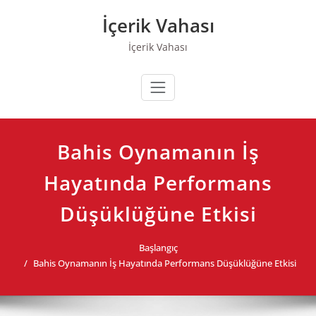
Skip
İçerik Vahası
to
content
İçerik Vahası
Bahis Oynamanın İş
Hayatında Performans
Düşüklüğüne Etkisi
Başlangıç
Bahis Oynamanın İş Hayatında Performans Düşüklüğüne Etkisi