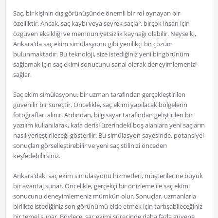
Saç, bir kişinin dış görünüşünde önemli bir rol oynayan bir
özelliktir. Ancak, saç kaybı veya seyrek saçlar, birçok insan için
özgüven eksikliği ve memnuniyetsizlik kaynağı olabilir. Neyse ki,
Ankara’da saç ekim simülasyonu gibi yenilikçi bir çözüm
bulunmaktadır. Bu teknoloji, size istediğiniz yeni bir görünüm
sağlamak için saç ekimi sonucunu sanal olarak deneyimlemenizi
sağlar.
Saç ekim simülasyonu, bir uzman tarafından gerçekleştirilen
güvenilir bir süreçtir. Öncelikle, saç ekimi yapılacak bölgelerin
fotoğrafları alınır. Ardından, bilgisayar tarafından geliştirilen bir
yazılım kullanılarak, kafa derisi üzerindeki boş alanlara yeni saçların
nasıl yerleştirileceği gösterilir. Bu simülasyon sayesinde, potansiyel
sonuçları görselleştirebilir ve yeni saç stilinizi önceden
keşfedebilirsiniz.
Ankara’daki saç ekim simülasyonu hizmetleri, müşterilerine büyük
bir avantaj sunar. Öncelikle, gerçekçi bir önizleme ile saç ekimi
sonucunu deneyimlemeniz mümkün olur. Sonuçlar, uzmanlarla
birlikte istediğiniz son görünümü elde etmek için tartışabileceğiniz
bir temel sunar. Böylece, saç ekimi sürecinde daha fazla güvene