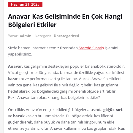
Haziran 21, 2025
Anavar Kas Gelişiminde En Çok Hangi
Bölgeleri Etkiler
Yazar:
admin
kategorisi
Uncategorized
Sizde hemen internet sitemiz üzerinden
Steroid Sipariş
işlemini
yapabilirsiniz.
Anavar
, kas gelişimini destekleyen popüler bir anabolik steroiddir.
Vücut geliştirme dünyasında, bu madde özellikle yağsız kas kütlesi
kazanımı ve performans artışı ile tanınır. Ancak, Anavar’ın etkileri
yalnızca genel kas gelişimi ile sınırlı değildir; belirli kas gruplarını
hedef alarak, bu bölgelerdeki gelişimi önemli ölçüde artırabilir.
Peki, Anavar tam olarak hangi kas bölgelerini etkiler?
Öncelikle, Anavar’ın en çok etkilediği bölgeler arasında
göğüs
,
sırt
ve
bacak
kasları bulunmaktadır. Bu bölgelerdeki kas liflerini
güçlendirerek, daha büyük ve daha tanımlı bir görünüm elde
etmenize yardımcı olur. Anavar kullanımı, bu kas gruplarındaki
kas