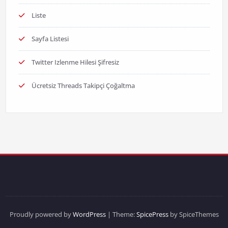
Liste
Sayfa Listesi
Twitter Izlenme Hilesi Şifresiz
Ücretsiz Threads Takipçi Çoğaltma
Proudly powered by
WordPress
| Theme:
SpicePress
by SpiceThemes