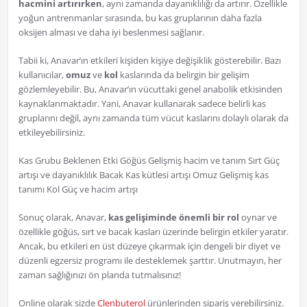
hacmini artırırken
, aynı zamanda dayanıklılığı da artırır. Özellikle
yoğun antrenmanlar sırasında, bu kas gruplarının daha fazla
oksijen alması ve daha iyi beslenmesi sağlanır.
Tabii ki, Anavar’ın etkileri kişiden kişiye değişiklik gösterebilir. Bazı
kullanıcılar,
omuz
ve
kol
kaslarında da belirgin bir gelişim
gözlemleyebilir. Bu, Anavar’ın vücuttaki genel anabolik etkisinden
kaynaklanmaktadır. Yani, Anavar kullanarak sadece belirli kas
gruplarını değil, aynı zamanda tüm vücut kaslarını dolaylı olarak da
etkileyebilirsiniz.
Kas Grubu Beklenen Etki Göğüs Gelişmiş hacim ve tanım Sırt Güç
artışı ve dayanıklılık Bacak Kas kütlesi artışı Omuz Gelişmiş kas
tanımı Kol Güç ve hacim artışı
Sonuç olarak, Anavar,
kas gelişiminde önemli bir rol
oynar ve
özellikle göğüs, sırt ve bacak kasları üzerinde belirgin etkiler yaratır.
Ancak, bu etkileri en üst düzeye çıkarmak için dengeli bir diyet ve
düzenli egzersiz programı ile desteklemek şarttır. Unutmayın, her
zaman sağlığınızı ön planda tutmalısınız!
Online olarak sizde
Clenbuterol
ürünlerinden sipariş verebilirsiniz.