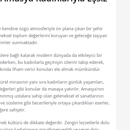
e kendine özgü atmosferiyle ön plana çıkan bir şehir
neksel toplum değerlerini koruyan ve geleceğe taşıyan
yimler sunmaktadır.
klere bağlı kalarak modern dünyada da etkileyici bir
ederken, bu kadınlarla geçmişin izlerini takip ederek,
kkında ilham verici konuları ele almak mümkündür.
ürel mirasının yanı sıra kadınların günlük yaşamları,
değerleri gibi konular da masaya yatırılır. Amasya'nın
ınmış ustalara sahip olan geleneksel el sanatlarının
 süsleme gibi becerileriyle ortaya çıkardıkları eserler,
ğere sahiptir.
ek kültürü de dikkate değerdir. Zengin lezzetlerle dolu
a'nın kadınlarının misafirperverliği ve sevgi dolu