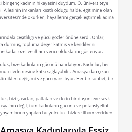
ki bir genç kadının hikayesini duydum. O, üniversiteye
Ailesinin imkânları kısıtlı olduğu halde, eğitimine olan
versitesi'nde okurken, hayallerini gerçekleştirmek adına
ındaki çeşitliliği ve gücü gözler önüne serdi. Onlar,
kta durmuş, topluma değer katmış ve kendilerini
 ne kadar özel ve ilham verici olduklarını gösteriyor.
luk, bize kadınların gücünü hatırlatıyor. Kadınlar, her
lumun ilerlemesine katkı sağlayabilir. Amasya'dan çıkan
tirdikleri değişimi ve gücü yansıtıyor. Her bir sohbet, bir
uk, bizi şaşırtan, patlatan ve derin bir düşünceye sevk
sya'nın değil, tüm kadınların gücünü ve potansiyelini
 yaşamlarına yapılan bu yolculuk, bizlere ilham verirken
Amasya Kadınlarıyla Eşsiz