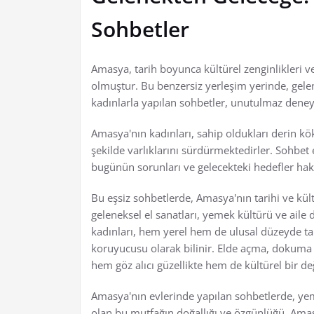
Sohbetler
Amasya, tarih boyunca kültürel zenginlikleri v
olmuştur. Bu benzersiz yerleşim yerinde, gele
kadınlarla yapılan sohbetler, unutulmaz dene
Amasya'nın kadınları, sahip oldukları derin kö
şekilde varlıklarını sürdürmektedirler. Sohbet 
bugünün sorunları ve gelecekteki hedefler ha
Bu eşsiz sohbetlerde, Amasya'nın tarihi ve kült
geleneksel el sanatları, yemek kültürü ve aile 
kadınları, hem yerel hem de ulusal düzeyde tan
koruyucusu olarak bilinir. Elde açma, dokuma ve
hem göz alıcı güzellikte hem de kültürel bir de
Amasya'nın evlerinde yapılan sohbetlerde, yem
olan bu mutfağın doğallığı ve özgünlüğü, Amasy