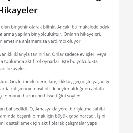
Hikayeler
ü olan bir şehir olarak bilinir. Ancak, bu makalede odak
larına yapılan bir yolculuktur. Onların hikayeleri,
inlemesine anlamamıza yardımcı oluyor.
nıklılıklarıyla tanınırlar. Onlar sadece ev işleri veya
a toplumda aktif rol oynarlar. İşte bu yolculukta
an hikayeler:
tım. Gözlerindeki derin kırışıklıklar, geçmişte yaşadığı
alarda çalışmanın nasıl bir deneyim olduğunu anlattı.
çe olmanın huzurunu hissettiğini söyledi.
an bahsedildi. O, Amasya'da yerel bir işletme sahibi
rtamında başarılı olmak için büyük çaba harcadı. İşini
ı desteklemek için aktif olarak çalışmalar yaptı.