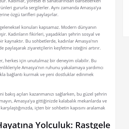
r. Kadınlar, yöresel el sanatlarından bahsederken
 ürünleri gururla sergilerler. Aynı zamanda Amasya'ya
rine özgü tarifleri paylaşırlar.
e geleneksel konuları kapsamaz. Modern dünyanın
ir. Kadınların fikirleri, yaşadıkları şehrin sosyal ve
ir kaynaktır. Bu sohbetlerde, kadınlar Amasya'nın
i de paylaşarak ziyaretçilerin keşfetme isteğini artırır.
r, herkes için unutulmaz bir deneyim olabilir. Bu
çtenlikleriyle Amasya'nın ruhunu yakalamaya yardımcı
lkla bağlantı kurmak ve yeni dostluklar edinmek
.
i bakış açıları kazanmanızı sağlarken, bu güzel şehrin
tmayın, Amasya'ya gittiğinizde kalabalık mekanlarda ve
arşılaştığınızda, içten bir sohbetin kapısını aralamak
ayatına Yolculuk: Rastgele