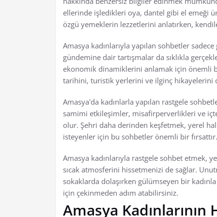
hakkında benzersiz bilgiler edinmek mümkündü
ellerinde işledikleri oya, dantel gibi el emeği
özgü yemeklerin lezzetlerini anlatırken, kendile
Amasya kadınlarıyla yapılan sohbetler sadec
gündemine dair tartışmalar da sıklıkla gerçekleş
ekonomik dinamiklerini anlamak için önemli b
tarihini, turistik yerlerini ve ilginç hikayelerin
Amasya'da kadınlarla yapılan rastgele sohbetle
samimi etkileşimler, misafirperverlikleri ve i
olur. Şehri daha derinden keşfetmek, yerel ha
isteyenler için bu sohbetler önemli bir fırsattır
Amasya kadınlarıyla rastgele sohbet etmek, yen
sıcak atmosferini hissetmenizi de sağlar. Unu
sokaklarda dolaşırken gülümseyen bir kadınla k
için çekinmeden adım atabilirsiniz.
Amasya Kadınlarının H