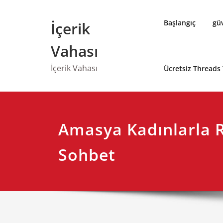
Skip
to
Başlangıç
güv
İçerik
content
Vahası
İçerik Vahası
Ücretsiz Threads
Amasya Kadınlarla 
Sohbet