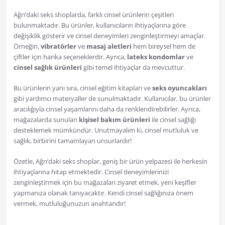
Ağrı’daki seks shoplarda, farklı cinsel ürünlerin çeşitleri
bulunmaktadır. Bu ürünler, kullanıcıların ihtiyaçlarına göre
değişiklik gösterir ve cinsel deneyimleri zenginleştirmeyi amaçlar.
Örneğin,
vibratörler
ve
masaj aletleri
hem bireysel hem de
çiftler için harika seçeneklerdir. Ayrıca,
lateks kondomlar
ve
cinsel sağlık ürünleri
gibi temel ihtiyaçlar da mevcuttur.
Bu ürünlerin yanı sıra, cinsel eğitim kitapları ve
seks oyuncakları
gibi yardımcı materyaller de sunulmaktadır. Kullanıcılar, bu ürünler
aracılığıyla cinsel yaşamlarını daha da renklendirebilirler. Ayrıca,
mağazalarda sunulan
kişisel bakım ürünleri
ile cinsel sağlığı
desteklemek mümkündür. Unutmayalım ki, cinsel mutluluk ve
sağlık, birbirini tamamlayan unsurlardır!
Özetle, Ağrı’daki seks shoplar, geniş bir ürün yelpazesi ile herkesin
ihtiyaçlarına hitap etmektedir. Cinsel deneyimlerinizi
zenginleştirmek için bu mağazaları ziyaret etmek, yeni keşifler
yapmanıza olanak tanıyacaktır. Kendi cinsel sağlığınıza önem
vermek, mutluluğunuzun anahtarıdır!